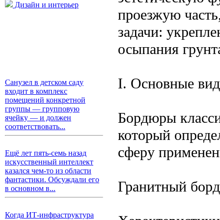
Дизайн и интерьер
проезжую часть
задачи: укрепл
осыпания грунт
I. Основные ви
Санузел в детском саду
входит в комплекс
помещений конкретной
группы — групповую
Бордюры класси
ячейку — и должен
соответствовать...
который опреде
сферу применен
Ещё лет пять-семь назад
искусственный интеллект
казался чем-то из области
фантастики. Обсуждали его
Гранитный борд
в основном в...
Когда ИТ-инфраструктура