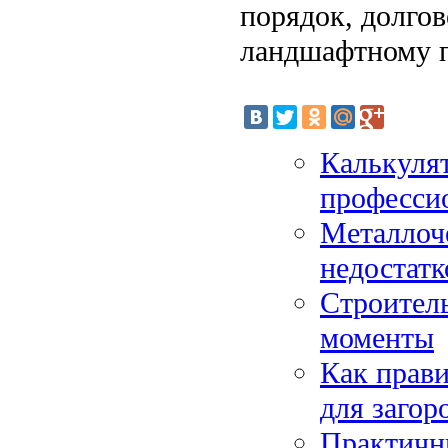
порядок, долго
ландшафтному п
Калькулят
профессио
Металлоч
недостатк
Строитель
моменты
Как прави
для загор
Практичн