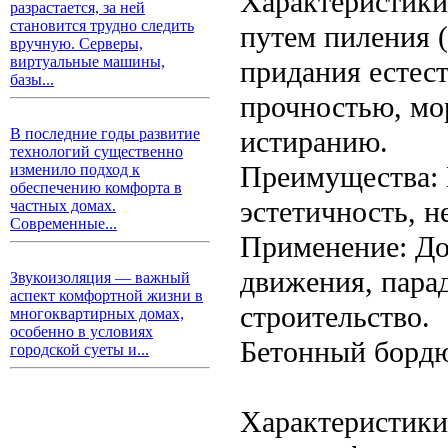
Характеристики:
разрастается, за ней
становится трудно следить
путем пиления (
вручную. Серверы,
виртуальные машины,
придания естес
базы...
прочностью, мо
истиранию.
В последние годы развитие
технологий существенно
Преимущества: 
изменило подход к
обеспечению комфорта в
эстетичность, н
частных домах.
Современные...
Применение: До
движения, пара
Звукоизоляция — важный
аспект комфортной жизни в
строительство.
многоквартирных домах,
особенно в условиях
Бетонный бордю
городской суеты и...
Характеристики