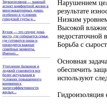
Нарушением цел
Звукоизоляция — важный
аспект комфортной жизни в
результате изн
многоквартирных домах,
особенно в условиях
Низким уровнем
городской суеты и...
Высокой влажн
Кухня — это сердце дома,
недостаточной 
место, где собирается семья,
где готовится пища и
Борьба с сырос
проводятся важные
семейные моменты.
Именно...
Основная задач
Утепление балконов и
обеспечить защ
лоджий становится все
более актуальным в
используют сле
условиях повышенного
внимания к
энергоэффективности
жилых...
Гидроизоляция 