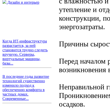
с влажностью и
Дизайн и интерьер
утепление и отд
конструкции, п
энергозатраты.
Когда ИТ-инфраструктура
Причины сырост
разрастается, за ней
становится трудно следить
вручную. Серверы,
виртуальные машины,
Перед началом 
базы...
возникновения в
В последние годы развитие
технологий существенно
Неправильной г
изменило подход к
обеспечению комфорта в
Проникновением
частных домах.
Современные...
осадков.