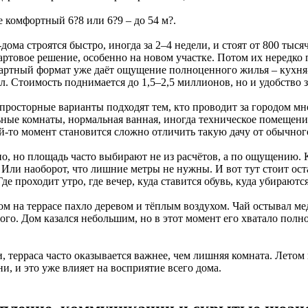
е комфортный 6?8 или 6?9 – до 54 м?.
ома строятся быстро, иногда за 2–4 недели, и стоят от 800 тыс
тартовое решение, особенно на новом участке. Потом их нередко
артный формат уже даёт ощущение полноценного жилья – кухня-
л. Стоимость поднимается до 1,5–2,5 миллионов, но и удобство 
 просторные варианты подходят тем, кто проводит за городом м
ьные комнаты, нормальная ванная, иногда техническое помещение
ой-то момент становится сложно отличить такую дачу от обычног
о, но площадь часто выбирают не из расчётов, а по ощущению. К
. Или наоборот, что лишние метры не нужны. И вот тут стоит ос
Где проходит утро, где вечер, куда ставится обувь, куда убираютс
ом на террасе пахло деревом и тёплым воздухом. Чай остывал ме
ого. Дом казался небольшим, но в этот момент его хватало полн
, терраса часто оказывается важнее, чем лишняя комната. Летом
и, и это уже влияет на восприятие всего дома.