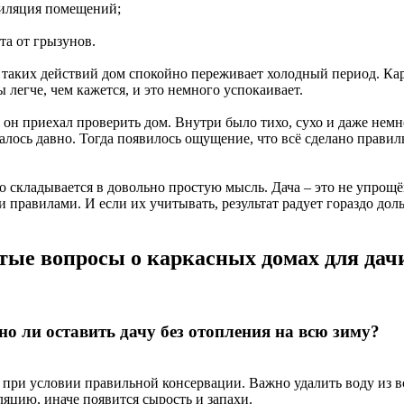
тиляция помещений;
та от грызунов.
 таких действий дом спокойно переживает холодный период. Ка
 легче, чем кажется, и это немного успокаивает.
 он приехал проверить дом. Внутри было тихо, сухо и даже немн
алось давно. Тогда появилось ощущение, что всё сделано правил
то складывается в довольно простую мысль. Дача – это не упрощ
 правилами. И если их учитывать, результат радует гораздо дол
тые вопросы о каркасных домах для дач
о ли оставить дачу без отопления на всю зиму?
о при условии правильной консервации. Важно удалить воду из 
ляцию, иначе появится сырость и запахи.