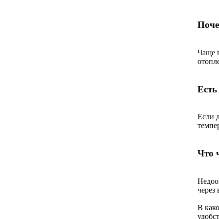
Поче
Чаще 
отопл
Есть
Если 
темпе
Что 
Недоо
через 
В како
удобс