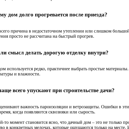
му дом долго прогревается после приезда?
всего причина в недостаточном утеплении или слишком большой
ения просто не рассчитана на быстрый прогрев.
 ли смысл делать дорогую отделку внутри?
дом используется редко, практичнее выбрать простые материалы.
ратуры и влажности.
чаще всего упускают при строительстве дачи?
ценивают важность пароизоляции и ветрозащиты. Ошибки в этих
время, когда появляются сквозняки или сырость.
й-то момент становится ясно, что дачный дом – это не только п
тво в конкретных мелочах, которые ощущаются только на месте. 