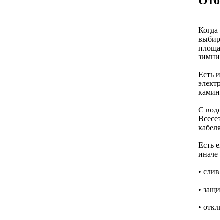
Ото
Когда 
выбир
площа
зимни
Есть и
электр
камин
С водо
Всесе
кабеля
Есть е
иначе
• слив
• защи
• откл