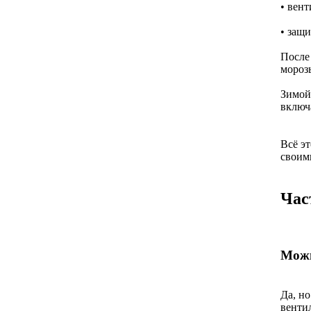
• вен
• защи
После
морозы
Зимой
включ
Всё э
своими
Час
Можн
Да, н
венти