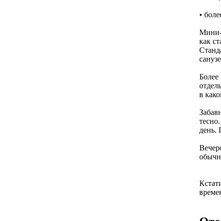
• боле
Мини-д
как с
Станд
санузе
Более
отдел
в как
Забавн
тесно
день. 
Вечер
обычн
Кстати
времен