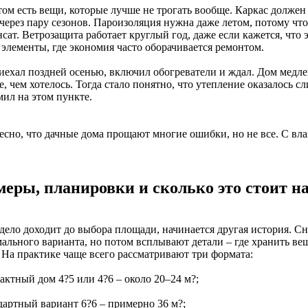
ом есть вещи, которые лучше не трогать вообще. Каркас должен 
 через пару сезонов. Пароизоляция нужна даже летом, потому чт
сат. Ветрозащита работает круглый год, даже если кажется, что 
 элементы, где экономия часто оборачивается ремонтом.
иехал поздней осенью, включил обогреватели и ждал. Дом медле
, чем хотелось. Тогда стало понятно, что утепление оказалось 
мил на этом пункте.
есно, что дачные дома прощают многие ошибки, но не все. С вл
меры, планировки и сколько это стоит н
дело доходит до выбора площади, начинается другая история. Сн
ального варианта, но потом всплывают детали – где хранить вещ
. На практике чаще всего рассматривают три формата:
актный дом 4?5 или 4?6 – около 20–24 м?;
дартный вариант 6?6 – примерно 36 м?;