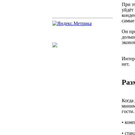
При эт
уйдёт
конден
самые
Он пр
дольше
эконо
Интер
нет.
Раз
Когда 
миним
гости
• комп
• стан