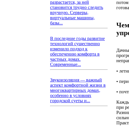
разрастается, за ней
потом 
становится трудно следить
готова
вручную. Серверы,
виртуальные машины,
базы...
Чем
упр
В последние годы развитие
технологий существенно
изменило подход к
Дачны
обеспечению комфорта в
прогре
частных домах.
непра
Современные...
• летн
Звукоизоляция — важный
• пер
аспект комфортной жизни в
многоквартирных домах,
• поч
особенно в условиях
городской суеты и...
Кажды
при р
Разни
сильно
Практи