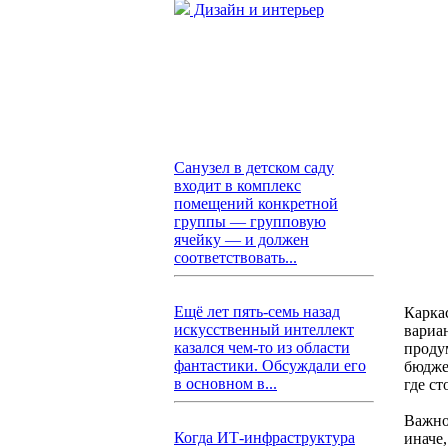
Дизайн и интерьер
Санузел в детском саду
входит в комплекс
помещений конкретной
группы — групповую
ячейку — и должен
соответствовать...
Ещё лет пять-семь назад
Карка
искусственный интеллект
вариа
казался чем-то из области
проду
фантастики. Обсуждали его
бюджет
в основном в...
где ст
Важно
Когда ИТ-инфраструктура
иначе,