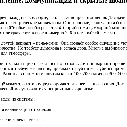
пление, коммуникации и скрытые нюан
речь заходит о комфорте, всплывает вопрос отопления. Для дачи
ают электрические конвекторы. Они простые, включаются быстр
дью 6?6 обычно обогревается 4–6 приборами суммарной мощност
х поездках составляют примерно 3–6 тысяч рублей в месяц.
 другой вариант – печь-камин. Она создаёт особое ощущение уют
ичества. Но требует дымохода и запаса дров. Многие выбирают с
 для атмосферы.
й и канализацией всё зависит от сезона. Летний вариант проще –
зонный требует утепления, прокладки труб ниже глубины проме
. Разница в стоимости ощутимая – от 100–200 тысяч до 300–600 
щё момент, о котором редко думают заранее – консервация. Дом 
 весной могут появиться неприятные сюрпризы:
 воды из системы;
та канализации от запахов;
ючение электричества;