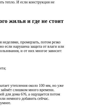
ть тепло. И если конструкция не
го жилья и где не стоит
 неделями, промерзать, потом резко
нно если нарушена защита от влаги или
льзования, и от них многое зависит:
ита;
атает утепления около 100 мм, но уже
в займёт слишком много времени.
ей для дома 6?6, а ощущается потом
 или немного добавить сейчас.
зумнее.