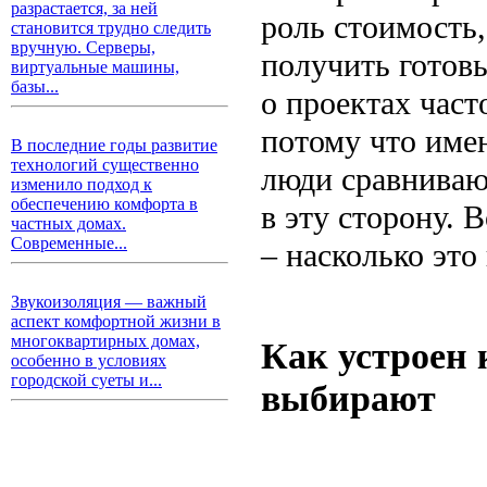
разрастается, за ней
роль стоимость,
становится трудно следить
вручную. Серверы,
получить готовы
виртуальные машины,
базы...
о проектах час
потому что имен
В последние годы развитие
технологий существенно
люди сравнивают
изменило подход к
обеспечению комфорта в
в эту сторону. 
частных домах.
Современные...
– насколько это
Звукоизоляция — важный
аспект комфортной жизни в
многоквартирных домах,
Как устроен 
особенно в условиях
городской суеты и...
выбирают