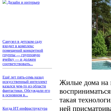
Дизайн и интерьер
Санузел в детском саду
входит в комплекс
помещений конкретной
группы — групповую
ячейку — и должен
соответствовать...
Ещё лет пять-семь назад
Жилые дома на 
искусственный интеллект
казался чем-то из области
восприниматься
фантастики. Обсуждали его
в основном в...
такая технологи
ней присматрива
Когда ИТ-инфраструктура