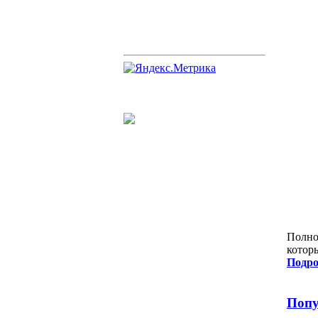
Полно
которы
Подро
Попу