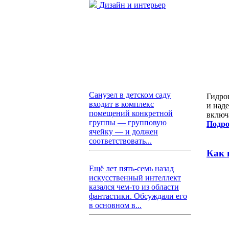
Дизайн и интерьер
Санузел в детском саду
Гидро
входит в комплекс
и над
помещений конкретной
включ
группы — групповую
Подро
ячейку — и должен
соответствовать...
Как 
Ещё лет пять-семь назад
искусственный интеллект
казался чем-то из области
фантастики. Обсуждали его
в основном в...