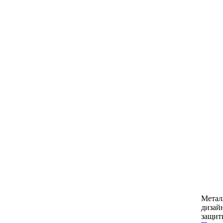
Метал
дизай
защит