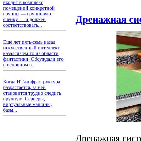
входит в комплекс
помещений конкретной
группы — групповую
Дренажная си
ячейку — и должен
соответствовать...
Ещё лет пять-семь назад
искусственный интеллект
казался чем-то из области
фантастики. Обсуждали его
в основном в...
Когда ИТ-инфраструктура
разрастается, за ней
становится трудно следить
вручную. Серверы,
виртуальные машины,
базы...
Дренажная сист