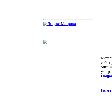
Метал
себе 
оцинк
ультр
Подро
Болт