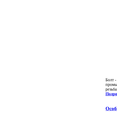
Болт 
промы
резьб
Подро
Особ