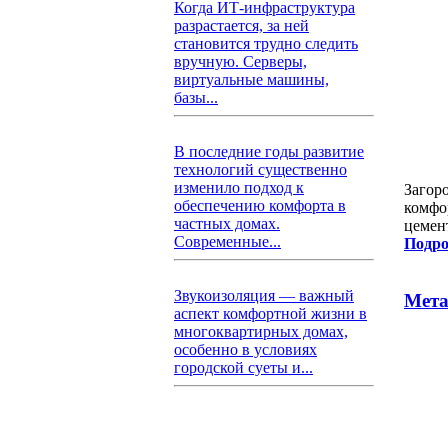
Когда ИТ-инфраструктура
разрастается, за ней
становится трудно следить
вручную. Серверы,
виртуальные машины,
базы...
В последние годы развитие
технологий существенно
изменило подход к
Загор
обеспечению комфорта в
комфо
частных домах.
цемен
Современные...
Подро
Звукоизоляция — важный
Мета
аспект комфортной жизни в
многоквартирных домах,
особенно в условиях
городской суеты и...