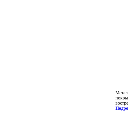
Метал
покры
востр
Подро