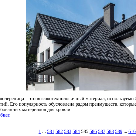
лочерепица – это высокотехнологичный материал, используемый
тий. Его популярность обусловлена рядом преимуществ, которые
ебованных материалов для кровли.
бнее
1
...
581
582
583
584
585
586
587
588
589
...
616