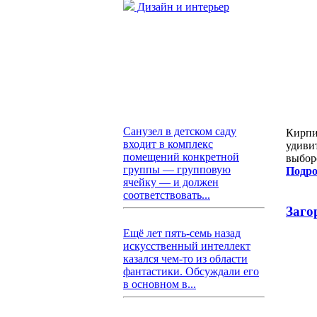
Дизайн и интерьер
Санузел в детском саду
Кирпи
входит в комплекс
удиви
помещений конкретной
выбор
группы — групповую
Подро
ячейку — и должен
соответствовать...
Заго
Ещё лет пять-семь назад
искусственный интеллект
казался чем-то из области
фантастики. Обсуждали его
в основном в...