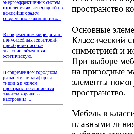
энергоэффективных систем
пространство к
отопления является одной из
важнейших задач
современного жилищного...
Основные элеме
В современном мире дизайн
Классический ст
приусадебных территорий
приобретает особое
симметрией и и
значение, объединяя
эстетическую...
При выборе меб
на природные ма
В современном городском
ритме жизни комфорт и
элементы помогу
тишина в жилом
пространстве становятся
пространство.
залогом хорошего
настроения,...
Мебель в класс
плавными линия