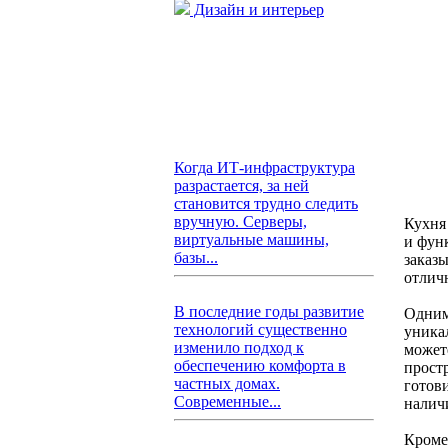
Дизайн и интерьер
Когда ИТ-инфраструктура
разрастается, за ней
становится трудно следить
вручную. Серверы,
Кухня 
виртуальные машины,
и фун
базы...
заказы
отлич
В последние годы развитие
Одним
технологий существенно
уникал
изменило подход к
может
обеспечению комфорта в
прост
частных домах.
готов
Современные...
налич
Кроме 