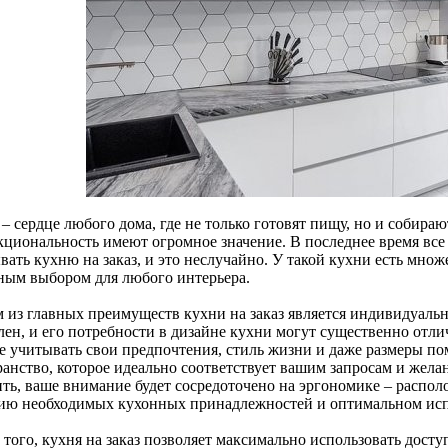
– сердце любого дома, где не только готовят пищу, но и собираю
кциональность имеют огромное значение. В последнее время вс
вать кухню на заказ, и это неслучайно. У такой кухни есть мно
ным выбором для любого интерьера.
 из главных преимуществ кухни на заказ является индивидуаль
ен, и его потребности в дизайне кухни могут существенно отлич
е учитывать свои предпочтения, стиль жизни и даже размеры по
ранство, которое идеально соответствует вашим запросам и жел
ить, ваше внимание будет сосредоточено на эргономике – распо
ию необходимых кухонных принадлежностей и оптимальном исп
того, кухня на заказ позволяет максимально использовать досту