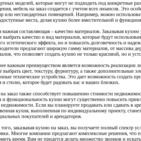
артных моделей, которые могут не подходить под конкретные р
ния, мебель на заказ создается с учетом всех нюансов. Это осо
ир или нестандартных помещений. Например, можно использоват
одоступные места, делая кухню более вместительной и функцио
я важная составляющая – качество материалов. Заказывая кухню
 выбрать качество и вид материалов, которые будут использован
го эстетического эффекта, но и повысить долговечность и наде
водители предлагают широкую гамму материалов, от массива де
алов, что позволяет создать кухню не только красивой, но и уст
нее важным преимуществом является возможность реализации 
 выбрать цвет, текстуру, фурнитуру, а также дополнительные эл
енные технические устройства. Это дает возможность создать п
 и стилю, которое будет радовать вас и ваших близких.
 на заказ также способствует повышению стоимости недвижимос
н и функциональность кухни могут существенно повысить привл
 недвижимости. Если вы планируете продавать или сдавать в ар
твенная кухня, выполненная по индивидуальному проекту, стане
циальных покупателей и арендаторов.
того, заказывая кухню на заказ, вы получаете полный спектр усл
овки. Многие компании предлагают комплексные решения, что п
омить время. Вам не придется делать множество звонков и искат