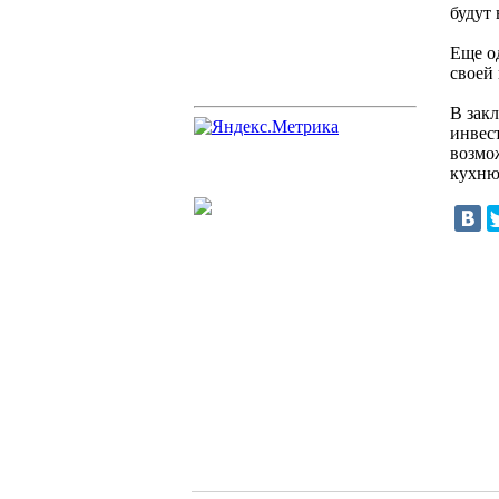
будут
Еще о
своей
В закл
инвес
возмо
кухню