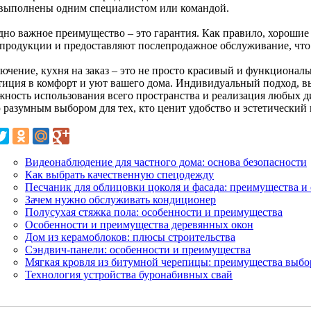
 выполнены одним специалистом или командой.
дно важное преимущество – это гарантия. Как правило, хорошие
 продукции и предоставляют послепродажное обслуживание, что 
ючение, кухня на заказ – это не просто красивый и функциональ
тиция в комфорт и уют вашего дома. Индивидуальный подход, вы
жность использования всего пространства и реализация любых д
 разумным выбором для тех, кто ценит удобство и эстетический 
Видеонаблюдение для частного дома: основа безопасности
Как выбрать качественную спецодежду
Песчаник для облицовки цоколя и фасада: преимущества и
Зачем нужно обслуживать кондиционер
Полусухая стяжка пола: особенности и преимущества
Особенности и преимущества деревянных окон
Дом из керамоблоков: плюсы строительства
Сэндвич-панели: особенности и преимущества
Мягкая кровля из битумной черепицы: преимущества выбо
Технология устройства буронабивных свай