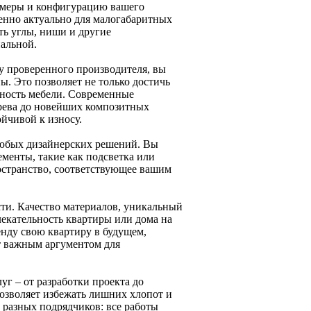
азмеры и конфигурацию вашего
бенно актуально для малогабаритных
ь углы, ниши и другие
нальной.
 у проверенного производителя, вы
ы. Это позволяет не только достичь
жность мебели. Современные
рева до новейших композитных
ойчивой к износу.
любых дизайнерских решений. Вы
ементы, такие как подсветка или
ространство, соответствующее вашим
ти. Качество материалов, уникальный
екательность квартиры или дома на
енду свою квартиру в будущем,
т важным аргументом для
уг – от разработки проекта до
озволяет избежать лишних хлопот и
ь разных подрядчиков: все работы