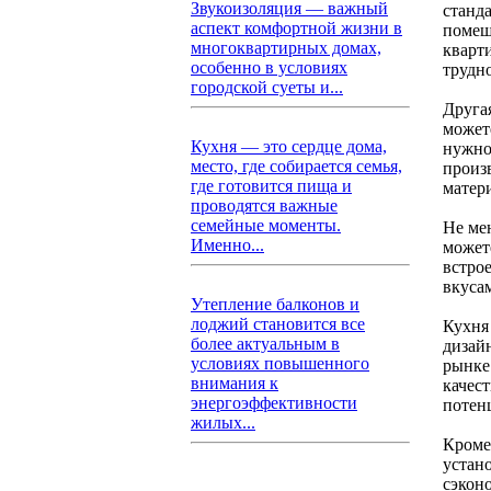
Звукоизоляция — важный
станд
аспект комфортной жизни в
помеще
многоквартирных домах,
кварт
особенно в условиях
трудн
городской суеты и...
Друга
можете
Кухня — это сердце дома,
нужно
место, где собирается семья,
произ
где готовится пища и
матери
проводятся важные
семейные моменты.
Не ме
Именно...
можете
встро
вкусам
Утепление балконов и
лоджий становится все
Кухня
более актуальным в
дизай
условиях повышенного
рынке
внимания к
качес
энергоэффективности
потен
жилых...
Кроме 
устан
сэкон