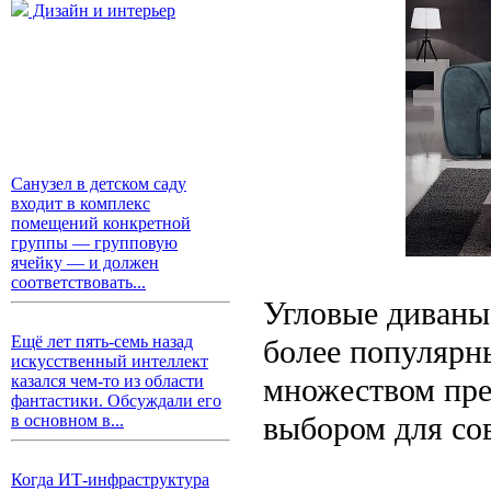
Дизайн и интерьер
Санузел в детском саду
входит в комплекс
помещений конкретной
группы — групповую
ячейку — и должен
соответствовать...
Угловые диваны 
Ещё лет пять-семь назад
более популярн
искусственный интеллект
множеством пре
казался чем-то из области
фантастики. Обсуждали его
выбором для со
в основном в...
Когда ИТ-инфраструктура