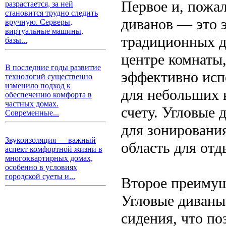
Первое и, пожа
разрастается, за ней
становится трудно следить
диванов — это э
вручную. Серверы,
виртуальные машины,
традиционных д
базы...
центре комнаты
В последние годы развитие
эффективно исп
технологий существенно
изменило подход к
для небольших 
обеспечению комфорта в
частных домах.
счету. Угловые
Современные...
для зонировани
Звукоизоляция — важный
область для отд
аспект комфортной жизни в
многоквартирных домах,
особенно в условиях
городской суеты и...
Второе преимущ
Угловые диван
сидения, что по