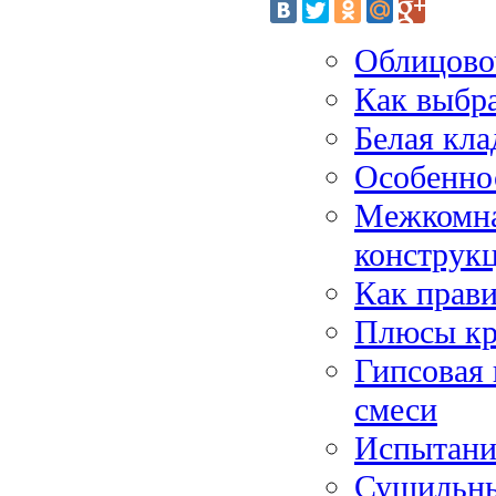
Облицово
Как выбра
Белая кла
Особенно
Межкомнат
конструк
Как прави
Плюсы кр
Гипсовая
смеси
Испытани
Сушильны