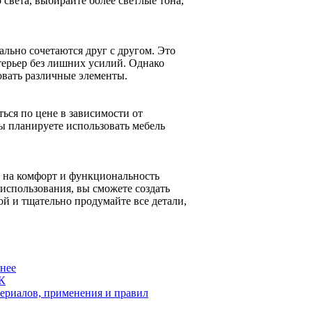
света, выбирайте более светлые тона,
льно сочетаются друг с другом. Это
ерьер без лишних усилий. Однако
овать различные элементы.
ься по цене в зависимости от
вы планируете использовать мебель
 на комфорт и функциональность
 использования, вы сможете создать
ой и тщательно продумайте все детали,
жнее
ПК
ериалов, применения и правил