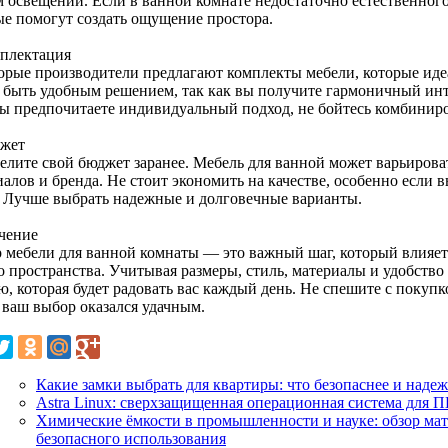
м освещении. Если в ванной комнате недостаточно естественного 
ые помогут создать ощущение простора.
мплектация
орые производители предлагают комплекты мебели, которые идеа
 быть удобным решением, так как вы получите гармоничный инт
вы предпочитаете индивидуальный подход, не бойтесь комбинир
джет
елите свой бюджет заранее. Мебель для ванной может варьироват
алов и бренда. Не стоит экономить на качестве, особенно если 
. Лучше выбрать надежные и долговечные варианты.
чение
 мебели для ванной комнаты — это важный шаг, который влияет
о пространства. Учитывая размеры, стиль, материалы и удобство
, которая будет радовать вас каждый день. Не спешите с покупк
 ваш выбор оказался удачным.
Какие замки выбрать для квартиры: что безопаснее и наде
Astra Linux: сверхзащищенная операционная система для 
Химические ёмкости в промышленности и науке: обзор мат
безопасного использования