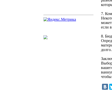
разно
котор
7. Ко
Некот
может
если 
8. Бю
Опред
матери
долго
Заклю
Выбор
вашег
ванную
чтобы