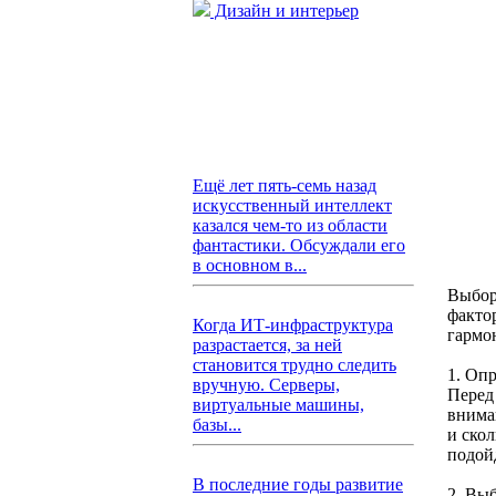
Дизайн и интерьер
Ещё лет пять-семь назад
искусственный интеллект
казался чем-то из области
фантастики. Обсуждали его
в основном в...
Выбор
факто
Когда ИТ-инфраструктура
гармо
разрастается, за ней
становится трудно следить
1. Оп
вручную. Серверы,
Перед
виртуальные машины,
вниман
базы...
и ско
подой
В последние годы развитие
2. Вы