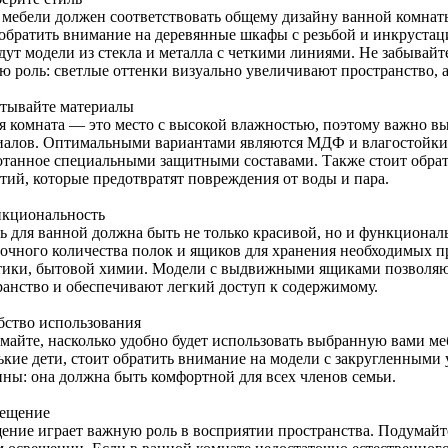
 мебели должен соответствовать общему дизайну ванной комнаты
 обратить внимание на деревянные шкафы с резьбой и инкруста
ут модели из стекла и металла с четкими линиями. Не забывайте
ю роль: светлые оттенки визуально увеличивают пространство, 
итывайте материалы
я комната — это место с высокой влажностью, поэтому важно вы
иалов. Оптимальными вариантами являются МДФ и влагостойкий
отанное специальными защитными составами. Также стоит обра
тий, которые предотвратят повреждения от воды и пара.
нкциональность
ь для ванной должна быть не только красивой, но и функционал
точного количества полок и ящиков для хранения необходимых п
тики, бытовой химии. Модели с выдвижными ящиками позволяю
ранство и обеспечивают легкий доступ к содержимому.
обство использования
майте, насколько удобно будет использовать выбранную вами меб
ькие дети, стоит обратить внимание на модели с закругленными 
ины: она должна быть комфортной для всех членов семьи.
вещение
ение играет важную роль в восприятии пространства. Подумайте,