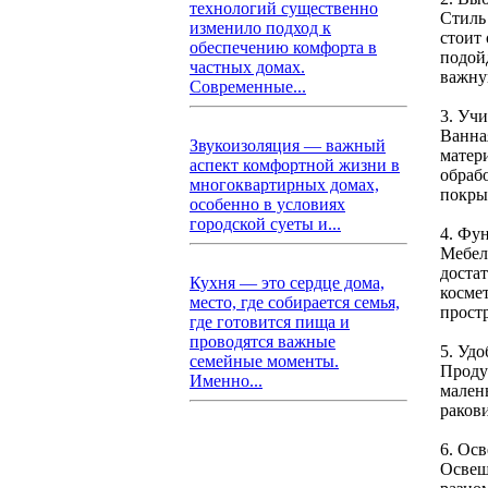
технологий существенно
Стиль
изменило подход к
стоит
обеспечению комфорта в
подойд
частных домах.
важну
Современные...
3. Уч
Ванна
Звукоизоляция — важный
матер
аспект комфортной жизни в
обраб
многоквартирных домах,
покры
особенно в условиях
городской суеты и...
4. Фу
Мебел
доста
Кухня — это сердце дома,
косме
место, где собирается семья,
прост
где готовится пища и
проводятся важные
5. Уд
семейные моменты.
Проду
Именно...
мален
раков
6. Ос
Освещ