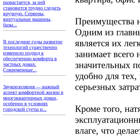
разрастается, за ней
становится трудно следить
вручную. Серверы,
Преимущества 
виртуальные машины,
базы...
Одним из главн
является их лег
В последние годы развитие
технологий существенно
занимает всего 
изменило подход к
обеспечению комфорта в
значительных п
частных домах.
Современные...
удобно для тех,
серьезных затра
Звукоизоляция — важный
аспект комфортной жизни в
многоквартирных домах,
особенно в условиях
Кроме того, на
городской суеты и...
эксплуатационн
влаге, что дела