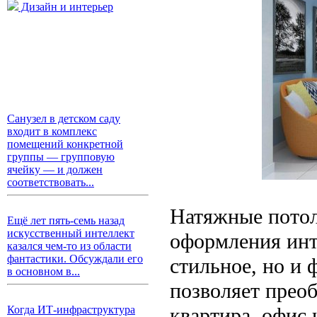
Дизайн и интерьер
Санузел в детском саду
входит в комплекс
помещений конкретной
группы — групповую
ячейку — и должен
соответствовать...
Натяжные потол
Ещё лет пять-семь назад
искусственный интеллект
оформления инте
казался чем-то из области
фантастики. Обсуждали его
стильное, но и
в основном в...
позволяет прео
квартира, офис 
Когда ИТ-инфраструктура