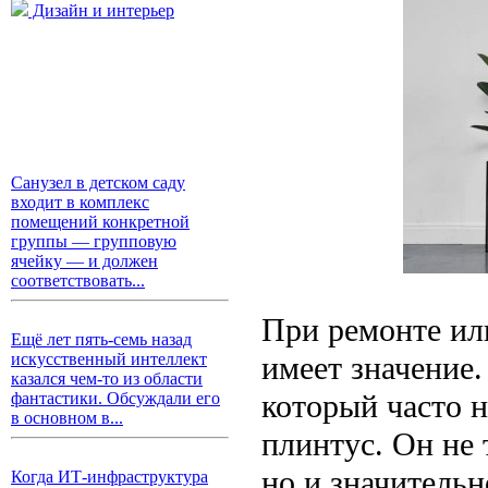
Дизайн и интерьер
Санузел в детском саду
входит в комплекс
помещений конкретной
группы — групповую
ячейку — и должен
соответствовать...
При ремонте ил
Ещё лет пять-семь назад
имеет значение
искусственный интеллект
казался чем-то из области
который часто 
фантастики. Обсуждали его
в основном в...
плинтус. Он не
но и значительн
Когда ИТ-инфраструктура