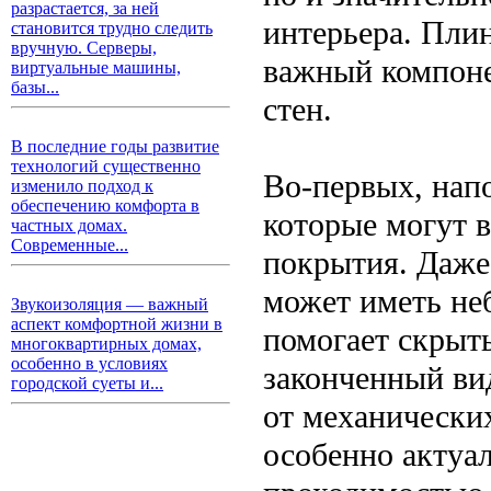
разрастается, за ней
интерьера. Плин
становится трудно следить
вручную. Серверы,
важный компоне
виртуальные машины,
базы...
стен.
В последние годы развитие
технологий существенно
Во-первых, нап
изменило подход к
обеспечению комфорта в
которые могут 
частных домах.
Современные...
покрытия. Даже
может иметь не
Звукоизоляция — важный
аспект комфортной жизни в
помогает скрыть
многоквартирных домах,
особенно в условиях
законченный ви
городской суеты и...
от механических
особенно актуа