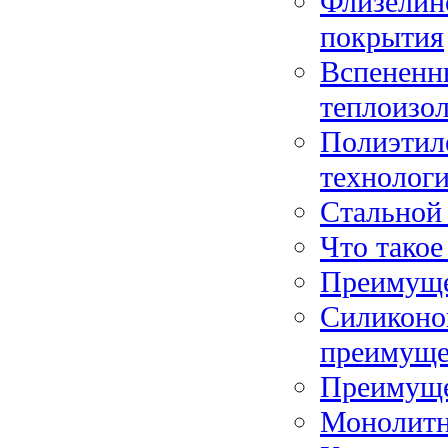
Флизелин
покрытия
Вспененн
теплоизо
Полиэтил
технологи
Стальной 
Что такое
Преимуще
Силиконо
преимуще
Преимуще
Монолитн