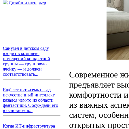
Дизайн и интерьер
Санузел в детском саду
входит в комплекс
помещений конкретной
группы — групповую
ячейку — и должен
Современное жи
соответствовать...
предъявляет выс
Ещё лет пять-семь назад
комфортности и
искусственный интеллект
казался чем-то из области
из важных аспек
фантастики. Обсуждали его
в основном в...
систем, особен
открытых прост
Когда ИТ-инфраструктура