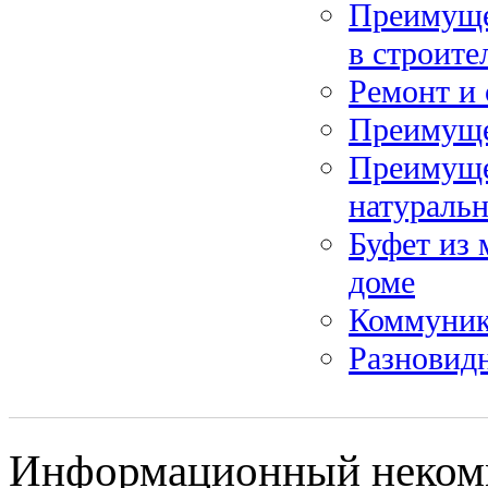
Преимуще
в строите
Ремонт и 
Преимуще
Преимуще
натураль
Буфет из 
доме
Коммуник
Разновид
Информационный некомме