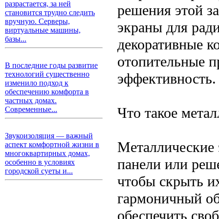
разрастается, за ней
решения этой з
становится трудно следить
вручную. Серверы,
экраны для рад
виртуальные машины,
базы...
декоративные к
отопительные п
В последние годы развитие
технологий существенно
эффективность.
изменило подход к
обеспечению комфорта в
частных домах.
Что такое метал
Современные...
Звукоизоляция — важный
Металлические 
аспект комфортной жизни в
многоквартирных домах,
панели или реш
особенно в условиях
городской суеты и...
чтобы скрыть их
гармоничный об
обеспечить сво