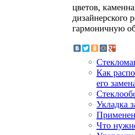
цветов, каменн
дизайнерского 
гармоничную об
Стекломаг
Как распо
его замен
Стеклооб
Укладка з
Применени
Что нужно