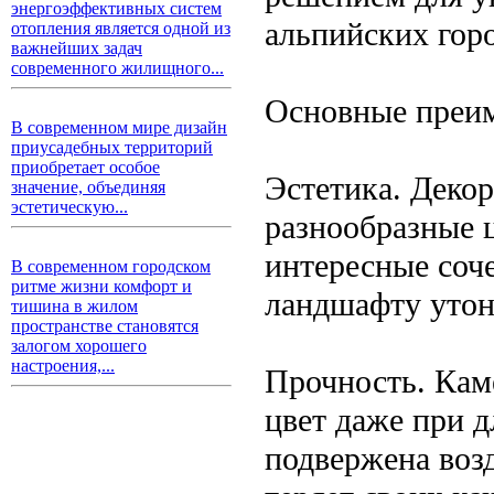
энергоэффективных систем
альпийских горо
отопления является одной из
важнейших задач
современного жилищного...
Основные преим
В современном мире дизайн
приусадебных территорий
приобретает особое
Эстетика. Деко
значение, объединяя
эстетическую...
разнообразные ц
интересные соч
В современном городском
ритме жизни комфорт и
ландшафту утон
тишина в жилом
пространстве становятся
залогом хорошего
настроения,...
Прочность. Кам
цвет даже при 
подвержена воз