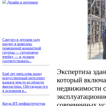
Дизайн и интерьер
Санузел в детском саду
входит в комплекс
помещений конкретной
группы — групповую
ячейку — и должен
соответствовать...
Экспертиза зда
Ещё лет пять-семь назад
который включае
искусственный интеллект
казался чем-то из области
недвижимости с
фантастики. Обсуждали его
в основном в...
эксплуатационн
современных ус
Когда ИТ-инфраструктура