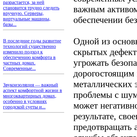
разрастается, за ней
важным активом
становится трудно следить
вручную. Серверы,
обеспечении без
виртуальные машины,
базы...
Одной из основ
В последние годы развитие
технологий существенно
скрытых дефект
изменило подход к
обеспечению комфорта в
угрожать безопа
частных домах.
Современные...
дорогостоящим 
металлических 
Звукоизоляция — важный
аспект комфортной жизни в
проблемы с шум
многоквартирных домах,
особенно в условиях
может негативно
городской суеты и...
результате, сво
предотвращать 