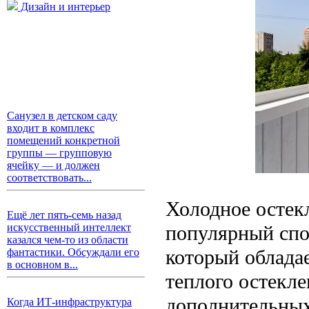
Дизайн и интерьер
Санузел в детском саду
входит в комплекс
помещений конкретной
группы — групповую
ячейку — и должен
соответствовать...
Холодное остек
Ещё лет пять-семь назад
популярный спо
искусственный интеллект
казался чем-то из области
который облада
фантастики. Обсуждали его
в основном в...
теплого остекле
дополнительных
Когда ИТ-инфраструктура