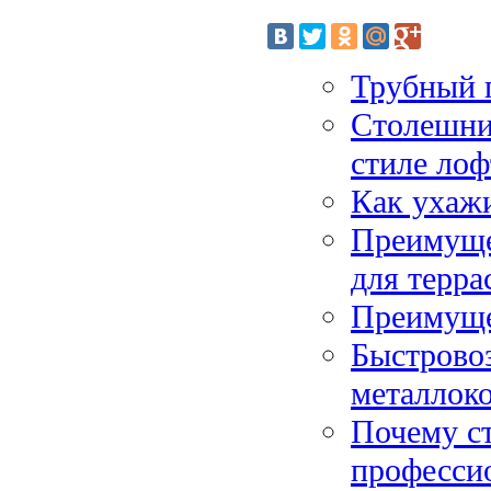
Трубный 
Столешниц
стиле лоф
Как ухажи
Преимущес
для терра
Преимуще
Быстрово
металлок
Почему с
професси