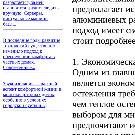
разрастается, за ней
предполагает и
становится трудно следить
вручную. Серверы,
алюминиевых ра
виртуальные машины,
базы...
подход имеет св
стоит подробнее
В последние годы развитие
технологий существенно
изменило подход к
обеспечению комфорта в
1. Экономическ
частных домах.
Современные...
Одним из главн
является эконо
Звукоизоляция — важный
аспект комфортной жизни в
остекления треб
многоквартирных домах,
особенно в условиях
чем теплое осте
городской суеты и...
выбором для мн
предпочитают и