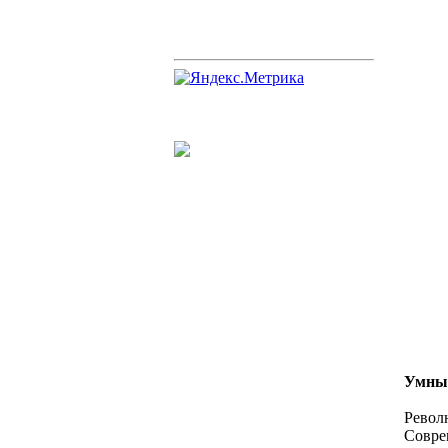
Умные
Револ
Совре