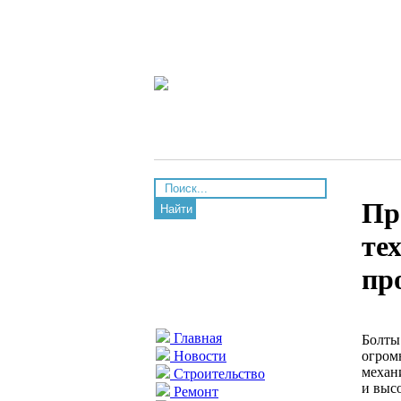
Пр
Найти
те
пр
Главная
Болты
огром
Новости
механ
Строительство
и выс
Ремонт