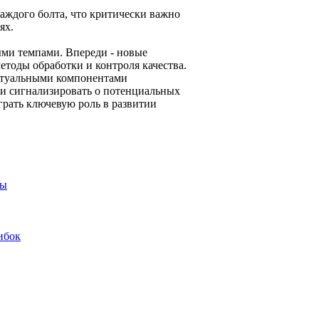
ждого болта, что критически важно
ях.
ыми темпами. Впереди - новые
тоды обработки и контроля качества.
ектуальными компонентами
и сигнализировать о потенциальных
грать ключевую роль в развитии
ны
ибок