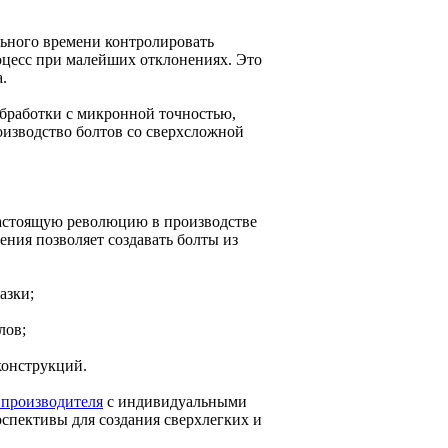
ьного времени контролировать
оцесс при малейших отклонениях. Это
.
работки с микронной точностью,
оизводство болтов со сверхсложной
настоящую революцию в производстве
ения позволяет создавать болты из
азки;
лов;
конструкций.
 производителя
с индивидуальными
спективы для создания сверхлегких и