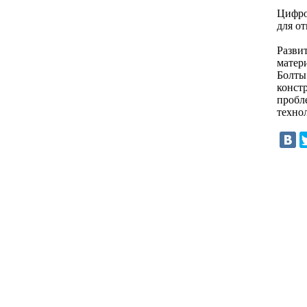
Цифро
для о
Разви
матер
Болты
конст
пробл
техно