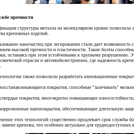
ужбе прочности
икация структуры металла на молекулярном уровне позволила 
тва крепежных изделий.
ьзование наночастиц при легировании стали дает возможность с
анием высокой прочности и пластичности. Такие болты способн
зки, оставаясь при этом устойчивыми к хрупкому разрушению. Э
осмической отрасли и автомобилестроении, где надежность креп
.
ехнологии также позволили разработать инновационные покрыти
овосстанавливающиеся покрытия, способные "залечивать" мелки
рхтвердые покрытия, многократно повышающие износостойкость
икоррозионные нанопокрытия, обеспечивающие длительную защит
нение этих технологий существенно продлевает срок службы бо
й замене крепежа, что особенно актуально для труднодоступных 