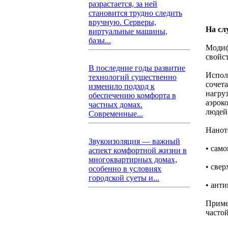
разрастается, за ней
становится трудно следить
вручную. Серверы,
На сл
виртуальные машины,
базы...
Модиф
свойс
В последние годы развитие
Испол
технологий существенно
сочет
изменило подход к
нагру
обеспечению комфорта в
аэрок
частных домах.
людей
Современные...
Нанот
Звукоизоляция — важный
• сам
аспект комфортной жизни в
многоквартирных домах,
• све
особенно в условиях
городской суеты и...
• ант
Приме
часто