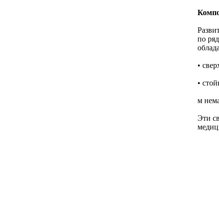
Компо
Разви
по ря
облад
• свер
• сто
м нем
Эти с
медиц