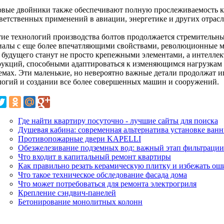
вые двойники также обеспечивают полную прослеживаемость ка
тветственных применений в авиации, энергетике и других отрасл
тие технологий производства болтов продолжается стремительн
иалы с еще более впечатляющими свойствами, революционные ме
 будущего станут не просто крепежными элементами, а интелл
рукций, способными адаптироваться к изменяющимся нагрузкам 
емах. Эти маленькие, но невероятно важные детали продолжат и
логий и создании все более совершенных машин и сооружений.
Где найти квартиру посуточно - лучшие сайты для поиска
Душевая кабина: современная альтернатива установке ван
Противопожарные двери KAPELLI
Обезжелезивание подземных вод: важный этап фильтрации
Что входит в капитальный ремонт квартиры
Как правильно резать керамическую плитку и избежать ош
Что такое техническое обследование фасада дома
Что может потребоваться для ремонта электрогриля
Крепление сэндвич-панелей
Бетонирование монолитных колонн