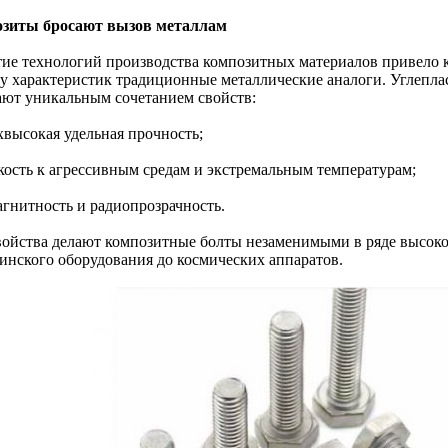
зиты бросают вызов металлам
тие технологий производства композитных материалов привело 
ду характеристик традиционные металлические аналоги. Углепл
ают уникальным сочетанием свойств:
хвысокая удельная прочность;
йкость к агрессивным средам и экстремальным температурам;
агнитность и радиопрозрачность.
войства делают композитные болты незаменимыми в ряде высоко
инского оборудования до космических аппаратов.