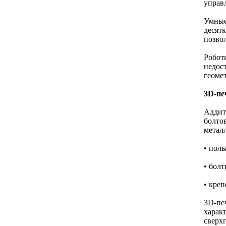
управ
Умные
десят
позво
Робот
недос
геоме
3D-пе
Аддит
болто
метал
• пол
• бол
• кре
3D-пе
харак
сверх