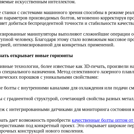
ляемые искусственным интеллектом.
 станки с системами машинного зрения способны в режиме реал
ки параметров производимых болтов, мгновенно корректируя пр
ляет добиться беспрецедентной точности и стабильности качества
изированные манипуляторы выполняют сложнейшие операции об
тупной человеку. Благодаря этому стало возможным массовое пр
трией, оптимизированной для конкретных применений.
чать открывает новые горизонты
ивные технологии, более известные как 3D-печать, произвели 
в специального назначения. Метод селективного лазерного плавл
лических порошков с уникальными свойствами:
ые болты с внутренними каналами для охлаждения или подачи см
ты с градиентной структурой, сочетающей свойства разных метал
пеж с интегрированными датчиками для мониторинга состояния 
чать дает возможность приобрести
качественные болты оптом от
теристиками под конкретный проект. Это открывает широкие пер
прочных конструкций нового поколения.