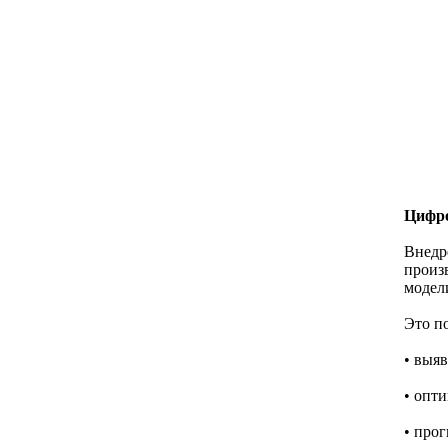
Цифро
Внедр
произ
модел
Это по
• выя
• опт
• про