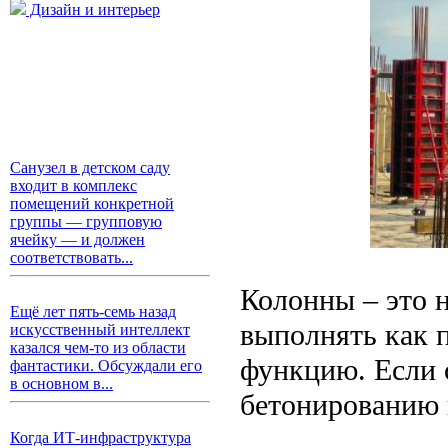
Дизайн и интерьер
Санузел в детском саду
входит в комплекс
помещений конкретной
группы — групповую
ячейку — и должен
соответствовать...
Колонны – это 
Ещё лет пять-семь назад
выполнять как 
искусственный интеллект
казался чем-то из области
функцию. Если о
фантастики. Обсуждали его
в основном в...
бетонированию 
Когда ИТ-инфраструктура