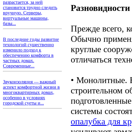
разрастается, за ней
Разновидности
становится трудно следить
вручную. Серверы,
виртуальные машины,
базы...
Прежде всего, 
Обычно применя
В последние годы развитие
технологий существенно
круглые сооруж
изменило подход к
обеспечению комфорта в
отличаться техн
частных домах.
Современные...
• Монолитные. 
Звукоизоляция — важный
аспект комфортной жизни в
строительном об
многоквартирных домах,
особенно в условиях
подготовленные
городской суеты и...
системы состоят
опалубка для к
усиливают арма