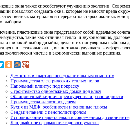
иковые окна также способствуют улучшению экологии. Совреме
зации позволяют создавать окна, которые не наносят вреда окр
окачественных материалов и переработка старых оконных конст
м выбором.
лючение, пластиковые окна представляют собой идеальное сочета
имущества, такие как отличная тепло- и звукоизоляция, долгове
жа и широкий выбор дизайна, делают их популярным выбором д
ируя в пластиковые окна, вы не только улучшаете комфорт своег
ая экологически чистые и экономически выгодные решения.
Демонтаж в квартире перед капитальным ремонтом
Преимущества электрических теплых полов
Напольный плинтус под покраску
Строительство одноэтажных домов под ключ
Облицовочный кирпич: преимущества и разновидности
Преимущества жалюзи из дерева
Кухня из МДФ: особенности и основные плюсы
Сэндвич-панели с пенополистиролом
Использование паркета ёлкой в современном дизайне инте
Ландшафтное оформление садового участка