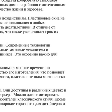
 создавая комфортную атмосферу
ирных домов и районов с интенсивным
ество жизни и здоровье.
м воздействиям. Пластиковые окна не
для использования в любых
ть десятилетиями. В отличие от
х, что также увеличивает срок их
сти. Современные технологии
льные замковые механизмы и
нников. Это особенно важно для
 занимает меньше времени по
тью его изготовления, что позволяет
мости, пластиковые окна можно легко
й. Они доступны в различных цветах и
терьера. Можно даже имитировать
любителей классического стиля. Кроме
 широкие горизонты для дизайнеров и