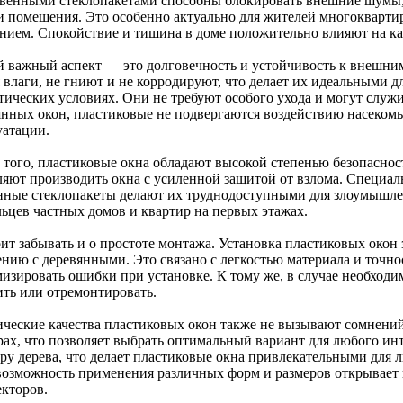
твенными стеклопакетами способны блокировать внешние шумы,
и помещения. Это особенно актуально для жителей многокварт
нием. Спокойствие и тишина в доме положительно влияют на кач
й важный аспект — это долговечность и устойчивость к внешни
я влаги, не гниют и не корродируют, что делает их идеальными 
тических условиях. Они не требуют особого ухода и могут служи
янных окон, пластиковые не подвергаются воздействию насекомы
уатации.
 того, пластиковые окна обладают высокой степенью безопасно
ляют производить окна с усиленной защитой от взлома. Специа
нные стеклопакеты делают их труднодоступными для злоумышле
льцев частных домов и квартир на первых этажах.
оит забывать и о простоте монтажа. Установка пластиковых окон
ению с деревянными. Это связано с легкостью материала и точнос
изировать ошибки при установке. К тому же, в случае необходи
ить или отремонтировать.
ические качества пластиковых окон также не вызывают сомнени
рах, что позволяет выбрать оптимальный вариант для любого ин
уру дерева, что делает пластиковые окна привлекательными для 
 возможность применения различных форм и размеров открывает
екторов.