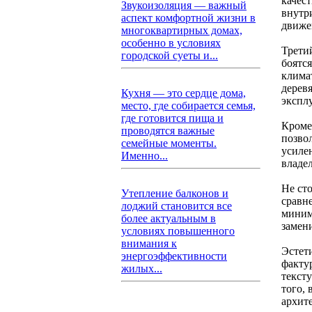
качес
Звукоизоляция — важный
внутр
аспект комфортной жизни в
движе
многоквартирных домах,
особенно в условиях
Трети
городской суеты и...
боятс
клима
дерев
Кухня — это сердце дома,
экспл
место, где собирается семья,
где готовится пища и
Кроме
проводятся важные
позво
семейные моменты.
усиле
Именно...
владе
Не ст
Утепление балконов и
сравн
лоджий становится все
миним
более актуальным в
замен
условиях повышенного
внимания к
Эстет
энергоэффективности
факту
жилых...
текст
того,
архит