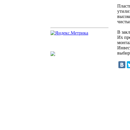
Пласт
утили
высок
чисты
В зак
Их пре
монта
Инвест
выбир