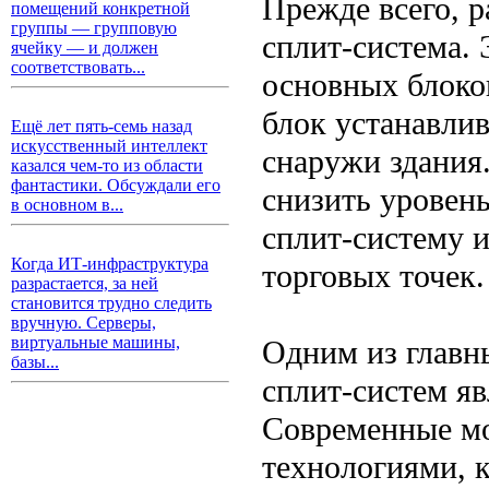
Прежде всего, р
помещений конкретной
группы — групповую
сплит-система. 
ячейку — и должен
соответствовать...
основных блоко
блок устанавли
Ещё лет пять-семь назад
искусственный интеллект
снаружи здания.
казался чем-то из области
фантастики. Обсуждали его
снизить уровен
в основном в...
сплит-систему 
Когда ИТ-инфраструктура
торговых точек.
разрастается, за ней
становится трудно следить
вручную. Серверы,
виртуальные машины,
Одним из главн
базы...
сплит-систем яв
Современные м
технологиями, 