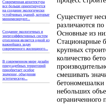
Современная архитектура
все больше ориентируется
на создание экологически
Существует нес
устойчивых зданий, которые
минимизируют...
различаются по
Основные из ни
Создание экологичных и
энергоэффективных систем
Стационарные б
отопления является одной из
важнейших задач
крупных строит
современного жилищного...
количество бет
В современном мире дизайн
производительн
приусадебных территорий
приобретает особое
смешивать знач
значение, объединяя
эстетическую...
бетономешалки 
небольших объе
ограниченного 