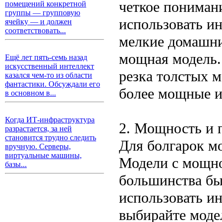
четкое понимани
помещений конкретной
группы — групповую
использовать и
ячейку — и должен
соответствовать...
мелкие домашни
мощная модель. 
Ещё лет пять-семь назад
искусственный интеллект
резка толстых м
казался чем-то из области
фантастики. Обсуждали его
более мощные и
в основном в...
Когда ИТ-инфраструктура
2. Мощность и 
разрастается, за ней
становится трудно следить
Для болгарок м
вручную. Серверы,
виртуальные машины,
Модели с мощно
базы...
большинства бы
использовать и
выбирайте моде