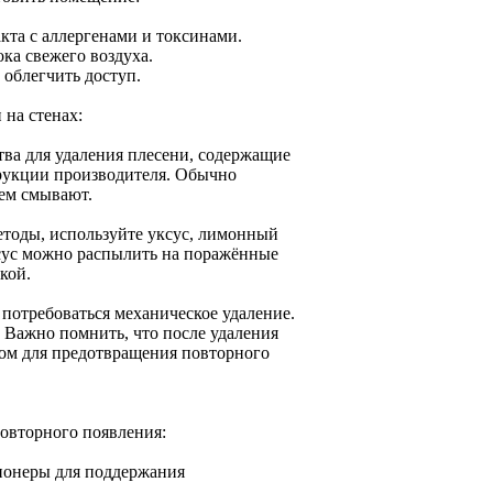
акта с аллергенами и токсинами.
ка свежего воздуха.
 облегчить доступ.
на стенах:
тва для удаления плесени, содержащие
рукции производителя. Обычно
тем смывают.
етоды, используйте уксус, лимонный
ксус можно распылить на поражённые
кой.
потребоваться механическое удаление.
 Важно помнить, что после удаления
вом для предотвращения повторного
повторного появления:
ионеры для поддержания