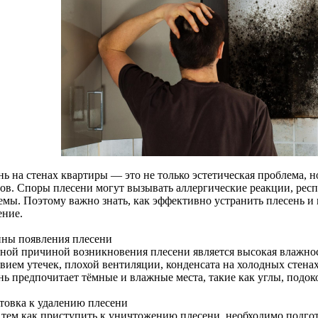
ь на стенах квартиры — это не только эстетическая проблема, но
ов. Споры плесени могут вызывать аллергические реакции, респ
емы. Поэтому важно знать, как эффективно устранить плесень и 
ение.
ны появления плесени
ной причиной возникновения плесени является высокая влажно
твием утечек, плохой вентиляции, конденсата на холодных стена
нь предпочитает тёмные и влажные места, такие как углы, подок
товка к удалению плесени
 тем как приступить к уничтожению плесени, необходимо подго