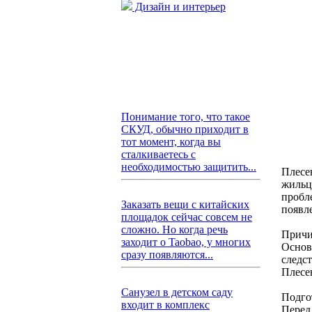
Дизайн и интерьер
Понимание того, что такое
СКУД, обычно приходит в
тот момент, когда вы
сталкиваетесь с
необходимостью защитить...
Плесен
жильц
пробл
Заказать вещи с китайских
появл
площадок сейчас совсем не
сложно. Но когда речь
Причи
заходит о Taobao, у многих
Основ
сразу появляются...
следс
Плесе
Санузел в детском саду
Подго
входит в комплекс
Перед