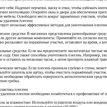
те себя: Наденьте перчатки, маску и очки, чтобы избежать конт
ечьте вентиляцию: Откройте окна и двери для обеспечения прито
те мебель: Освободите место вокруг заражённых участков, чтобы
ы удаления плесени
твует несколько эффективных методов для уничтожения плесени 
еские средства: В магазинах представлены разнообразные средс
или другие активные компоненты. Применяйте их согласно инст
тво распыляют на поражённые участки, оставляют на время, а за
альные средства: Если вы предпочитаете экологически чистые м
ли соду. Они также способны уничтожить плесень. Например, у
и и оставить на несколько часов, а затем протереть влажной тряп
ические методы: Если плесень проникла глубоко в стены, может 
ьзуйте шпатель или щётку, чтобы очистить поражённый участок.
ни необходимо обработать поверхность антисептическим средст
ения грибка.
лактика плесени
 удаления плесени необходимо позаботиться о профилактике её 
оль за влажностью: Используйте осушители воздуха или кондиц
ального уровня влажности в квартире (40-60%).