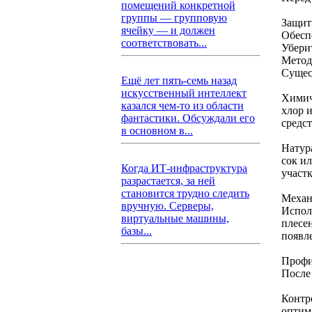
помещений конкретной
группы — групповую
Защити
ячейку — и должен
Обесп
соответствовать...
Убери
Метод
Сущес
Ещё лет пять-семь назад
искусственный интеллект
Химич
казался чем-то из области
хлор 
фантастики. Обсуждали его
средс
в основном в...
Натур
сок и
Когда ИТ-инфраструктура
участк
разрастается, за ней
становится трудно следить
Механ
вручную. Серверы,
Испол
виртуальные машины,
плесе
базы...
появл
Профи
После
Контр
оптим