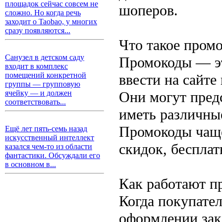
площадок сейчас совсем не
шоперов.
сложно. Но когда речь
заходит о Taobao, у многих
сразу появляются...
Что такое пром
Санузел в детском саду
Промокоды — эт
входит в комплекс
помещений конкретной
ввести на сайте
группы — групповую
Они могут пред
ячейку — и должен
соответствовать...
иметь различны
Промокоды чаще
Ещё лет пять-семь назад
искусственный интеллект
скидок, бесплат
казался чем-то из области
фантастики. Обсуждали его
в основном в...
Как работают п
Когда покупател
оформлении зака