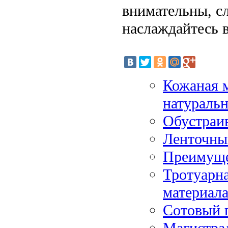
внимательны, с
наслаждайтесь 
Кожаная м
натураль
Обустраив
Ленточны
Преимущес
Тротуарна
материал
Сотовый 
Магистрал