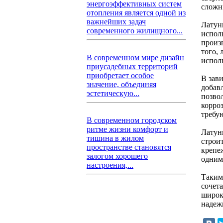
энергоэффективных систем
сложн
отопления является одной из
важнейших задач
Латун
современного жилищного...
испол
произ
того, 
В современном мире дизайн
испол
приусадебных территорий
приобретает особое
В зав
значение, объединяя
добав
эстетическую...
позво
корроз
требу
В современном городском
ритме жизни комфорт и
Латун
тишина в жилом
строи
пространстве становятся
крепе
залогом хорошего
одним
настроения,...
Таким
сочета
широк
надеж