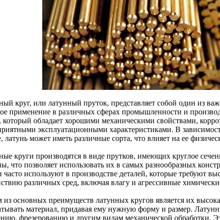
ный круг, или латунный пруток, представляет собой один из ва
ое применение в различных сферах промышленности и производс
, который обладает хорошими механическими свойствами, корро
приятными эксплуатационными характеристиками. В зависимост
, латунь может иметь различные сорта, что влияет на ее физичес
ные круги производятся в виде прутков, имеющих круглое сечен
ны, что позволяет использовать их в самых разнообразных конст
и часто используют в производстве деталей, которые требуют вы
йствию различных сред, включая влагу и агрессивные химически
 из основных преимуществ латунных кругов является их высокая
атывать материал, придавая ему нужную форму и размер. Латунн
ению, фрезерованию и другим видам механической обработки. Эт