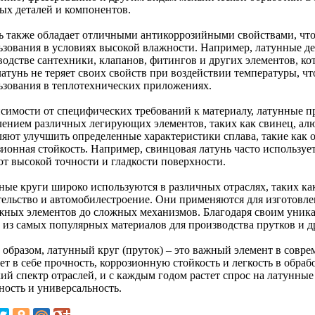
ых деталей и компонентов.
ь также обладает отличными антикоррозийными свойствами, что
ьзования в условиях высокой влажности. Например, латунные де
водстве сантехники, клапанов, фитингов и других элементов, ко
латунь не теряет своих свойств при воздействии температуры, ч
ьзования в теплотехнических приложениях.
исимости от специфических требований к материалу, латунные п
лением различных легирующих элементов, таких как свинец, ал
ляют улучшить определенные характеристики сплава, такие как 
ионная стойкость. Например, свинцовая латунь часто использует
ют высокой точности и гладкости поверхности.
ные круги широко используются в различных отраслях, таких ка
тельство и автомобилестроение. Они применяются для изготовле
жных элементов до сложных механизмов. Благодаря своим уника
 из самых популярных материалов для производства прутков и д
 образом, латунный круг (пруток) – это важный элемент в совр
ет в себе прочность, коррозионную стойкость и легкость в обра
ий спектр отраслей, и с каждым годом растет спрос на латунные
ность и универсальность.