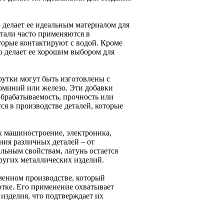
 делает ее идеальным материалом для
тали часто применяются в
торые контактируют с водой. Кроме
то делает ее хорошим выбором для
рутки могут быть изготовлены с
юминий или железо. Эти добавки
обрабатываемость, прочность или
ся в производстве деталей, которые
к машиностроение, электроника,
ния различных деталей – от
льным свойствам, латунь остается
ругих металлических изделий.
еменном производстве, который
ботке. Его применение охватывает
 изделия, что подтверждает их