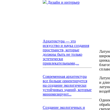
Дизайн и интерьер
Архитектура — это
искусство и наука создания
пространств, которые
Латун
должны быть не только
широк
эстетически
цинка
привлекательными,...
благо
сплаве
Современная архитектура
Латун
все больше ориентируется
и дли
на создание экологически
латун
устойчивых зданий, которые
возде
минимизируют...
Одним
обраб
Создание экологичных и
сверл