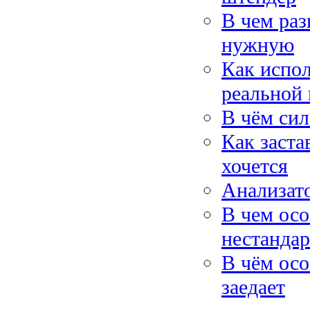
В чем раз
нужную
Как испо
реальной
В чём сил
Как заста
хочется
Анализат
В чем осо
нестанда
В чём осо
заедает