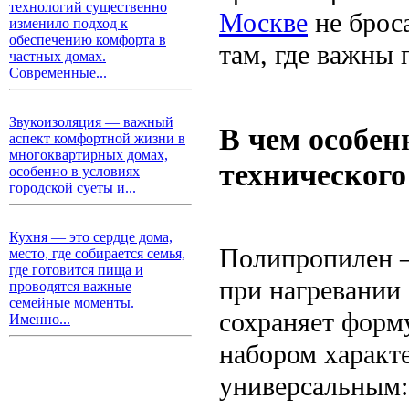
технологий существенно
Москве
не броса
изменило подход к
обеспечению комфорта в
там, где важны 
частных домах.
Современные...
Звукоизоляция — важный
В чем особен
аспект комфортной жизни в
многоквартирных домах,
технического
особенно в условиях
городской суеты и...
Кухня — это сердце дома,
Полипропилен —
место, где собирается семья,
где готовится пища и
при нагревании 
проводятся важные
семейные моменты.
сохраняет форм
Именно...
набором характ
универсальным: