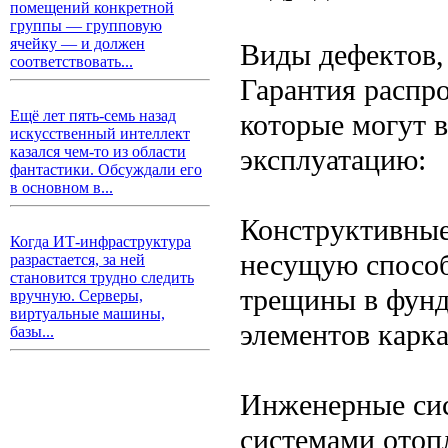
помещений конкретной
группы — групповую
ячейку — и должен
Виды дефектов
соответствовать...
Гарантия распр
Ещё лет пять-семь назад
которые могут в
искусственный интеллект
эксплуатацию:
казался чем-то из области
фантастики. Обсуждали его
в основном в...
Конструктивные
Когда ИТ-инфраструктура
несущую способ
разрастается, за ней
становится трудно следить
трещины в фунд
вручную. Серверы,
виртуальные машины,
элементов карка
базы...
Инженерные си
системами отоп