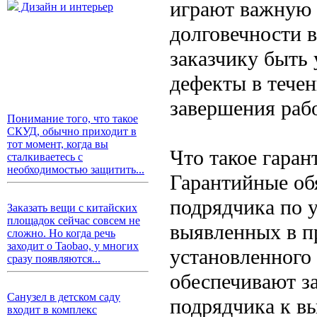
играют важную 
Дизайн и интерьер
долговечности 
заказчику быть
дефекты в тече
завершения рабо
Понимание того, что такое
СКУД, обычно приходит в
тот момент, когда вы
Что такое гаран
сталкиваетесь с
необходимостью защитить...
Гарантийные обя
подрядчика по у
Заказать вещи с китайских
площадок сейчас совсем не
выявленных в пр
сложно. Но когда речь
заходит о Taobao, у многих
установленного
сразу появляются...
обеспечивают з
Санузел в детском саду
подрядчика к в
входит в комплекс