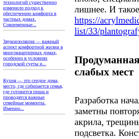
технологий существенно
лишнее. И тако
изменило подход к
обеспечению комфорта в
https://acrylmedi
частных домах.
Современные...
list/33/plantogr
Звукоизоляция — важный
аспект комфортной жизни в
многоквартирных домах,
Продуманная
особенно в условиях
городской суеты и...
слабых мест
Кухня — это сердце дома,
место, где собирается семья,
где готовится пища и
проводятся важные
Разработка нач
семейные моменты.
заметны повтор
Именно...
акрила, трещины
подсветка. Конс