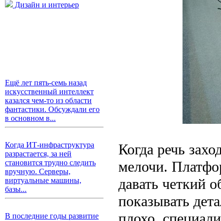
Дизайн и интерьер
Ещё лет пять-семь назад
искусственный интеллект
казался чем-то из области
фантастики. Обсуждали его
в основном в...
Когда ИТ-инфраструктура
Когда речь захо
разрастается, за ней
мелочи. Платфо
становится трудно следить
вручную. Серверы,
давать четкий о
виртуальные машины,
базы...
показывать дета
плохо, специали
В последние годы развитие