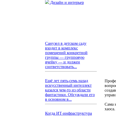
Дизайн и интерьер
Санузел в детском саду
входит в комплекс
помещений конкретной
группы — групповую
ячейку — и должен
соответствовать...
Ещё лет пять-семь назад
Профе
искусственный интеллект
вопро
казался чем-то из области
создав
фантастики. Обсуждали его
управ
в основном в...
Сама и
хаоса.
Когда ИТ-инфраструктура