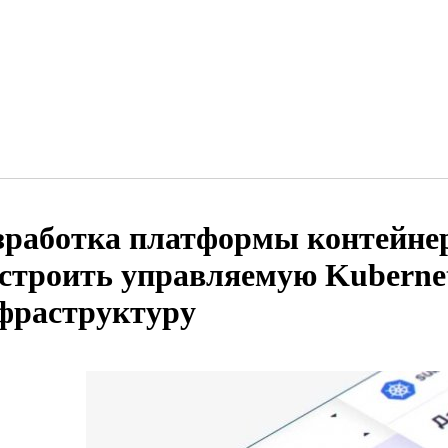
зработка платформы контейнер
строить управляемую Kubernet
фраструктуру