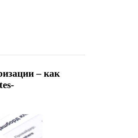
изации – как
es-