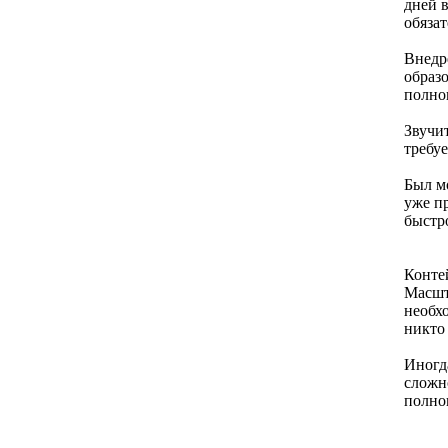
дней 
обяза
Внедр
образ
полно
Звучит
требу
Был м
уже п
быстр
Конте
Масшт
необх
никто
Иногд
сложно
полно