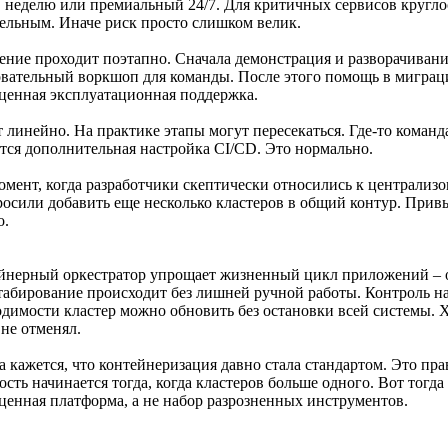
в неделю или премиальный 24/7. Для критичных сервисов кругл
тельным. Иначе риск просто слишком велик.
ение проходит поэтапно. Сначала демонстрация и разворачивани
овательный воркшоп для команды. После этого помощь в миграци
ценная эксплуатационная поддержка.
 линейно. На практике этапы могут пересекаться. Где-то команда
ется дополнительная настройка CI/CD. Это нормально.
омент, когда разработчики скептически относились к централиз
росили добавить еще несколько кластеров в общий контур. Привы
о.
йнерный оркестратор упрощает жизненный цикл приложений – о
абирование происходит без лишней ручной работы. Контроль на
одимости кластер можно обновить без остановки всей системы. 
 не отменял.
а кажется, что контейнеризация давно стала стандартом. Это пр
сть начинается тогда, когда кластеров больше одного. Вот тогда
ценная платформа, а не набор разрозненных инструментов.