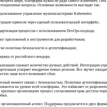
смотреть шире, платформа нужна не ради самого Kubernetes. Она
уатационные вопросы. Основные возможности выглядят так:
трализованное управление мультикластерами Kubernetes;
еграция сервисов через единый пользовательский интерфейс;
ндартизация процессов с использованием DevOps-подхода;
алог приложений и инструментов для разработчиков;
огие политики безопасности и аутентификации;
ержка от российского вендора.
ализация снижает количество ручных действий. Интеграция упр
артизация ускоряет внедрение новых релизов. Все звучит ожидае
естах чаще всего возникают сбои.
есный момент связан с безопасностью. Политики аутентификаци
аиваются на уровне всей платформы. Это избавляет от разрозне
в крупных организациях процесс согласования прав доступа пор
ойки.
и организационный аспект. Поддержка предлагается в двух форма