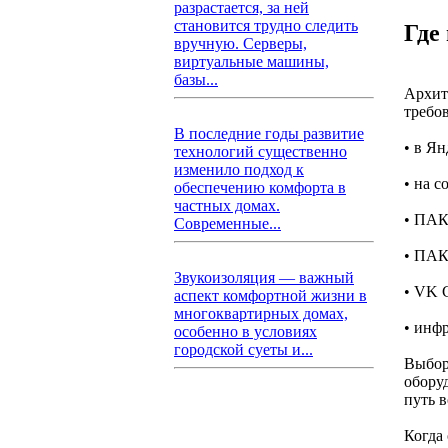
разрастается, за ней
становится трудно следить
Где
вручную. Серверы,
виртуальные машины,
базы...
Архит
требо
В последние годы развитие
• в Ян
технологий существенно
изменило подход к
• на с
обеспечению комфорта в
частных домах.
• ПАК
Современные...
• ПАК
Звукоизоляция — важный
• VK 
аспект комфортной жизни в
многоквартирных домах,
• инф
особенно в условиях
городской суеты и...
Выбор
оборуд
путь в
Когда