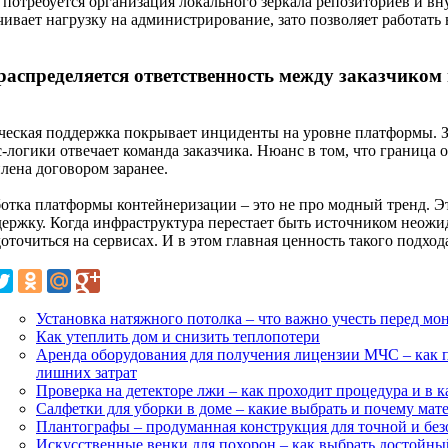
о потребуется организация локального зеркала репозиториев и в
ивает нагрузку на администрирование, зато позволяет работать 
распределяется ответственность между заказчиком
ческая поддержка покрывает инциденты на уровне платформы.
с-логики отвечает команда заказчика. Нюанс в том, что граница
лена договором заранее.
ботка платформы контейнеризации – это не про модный тренд. Эт
держку. Когда инфраструктура перестает быть источником неожи
оточиться на сервисах. И в этом главная ценность такого подход
Установка натяжного потолка – что важно учесть перед мо
Как утеплить дом и снизить теплопотери
Аренда оборудования для получения лицензии МЧС – как п
лишних затрат
Проверка на детекторе лжи – как проходит процедура и в к
Салфетки для уборки в доме – какие выбрать и почему мат
Плантографы – продуманная конструкция для точной и бе
Искусственные венки для похорон – как выбрать достойн