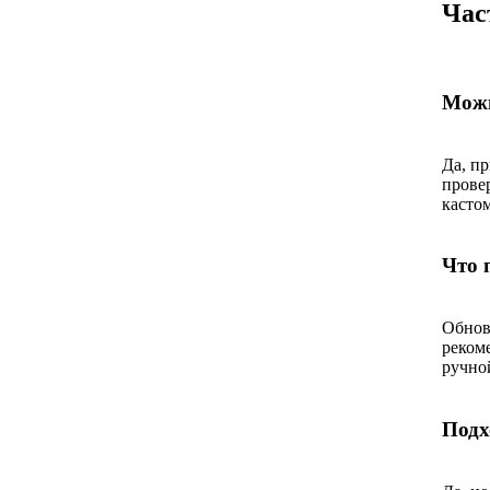
Час
Можн
Да, п
прове
касто
Что 
Обнов
реком
ручно
Подх