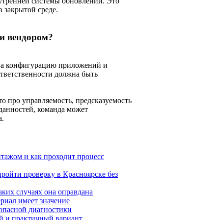
нутренней системы обновлений. Это
в закрытой среде.
 и вендором?
 За конфигурацию приложений и
 ответственности должна быть
о про управляемость, предсказуемость
данностей, команда может
а.
нтажом и как проходит процесс
ройти проверку в Красноярске без
аких случаях она оправдана
ериал имеет значение
зопасной диагностики
ый и практичный вариант