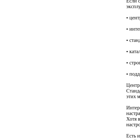
Если 
экспл
• цен
• инт
• ста
• кат
• стр
• подд
Центр
Станд
этих м
Интер
настр
Хотя 
настр
Есть 