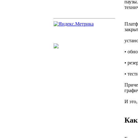
паузы
техни
Платф
закры
устано
• обно
• резе
• тес
Приче
графич
И это
Как