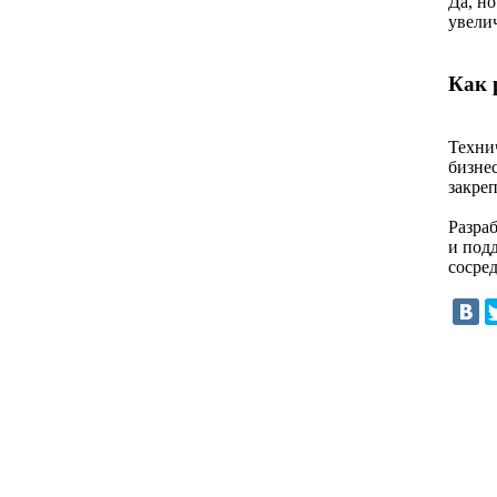
Да, н
увелич
Как 
Техни
бизне
закреп
Разра
и под
сосред