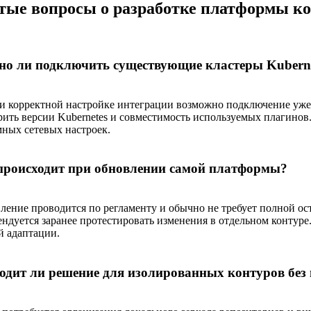
тые вопросы о разработке платформы к
о ли подключить существующие кластеры Kuberne
ри корректной настройке интеграции возможно подключение уж
рить версии Kubernetes и совместимость используемых плагинов
мных сетевых настроек.
происходит при обновлении самой платформы?
ление проводится по регламенту и обычно не требует полной ост
ендуется заранее протестировать изменения в отдельном контур
й адаптации.
одит ли решение для изолированных контуров без 