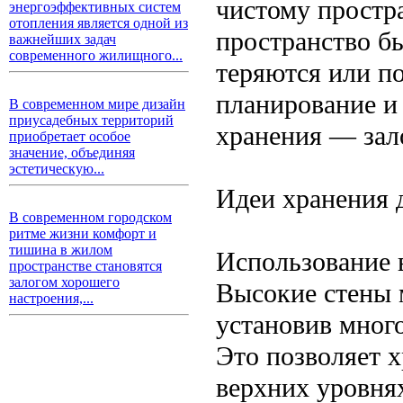
чистому простр
энергоэффективных систем
отопления является одной из
пространство бы
важнейших задач
современного жилищного...
теряются или п
планирование и
В современном мире дизайн
приусадебных территорий
хранения — зал
приобретает особое
значение, объединяя
эстетическую...
Идеи хранения 
В современном городском
ритме жизни комфорт и
тишина в жилом
Использование 
пространстве становятся
залогом хорошего
Высокие стены 
настроения,...
установив мног
Это позволяет 
верхних уровнях