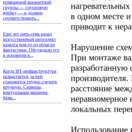
помещений конкретной
нагревательных
группы — групповую
ячейку — и должен
в одном месте и
соответствовать...
приводит к нер
Ещё лет пять-семь назад
искусственный интеллект
Нарушение схем
казался чем-то из области
фантастики. Обсуждали его
При монтаже ва
в основном в...
разработанную 
Когда ИТ-инфраструктура
производителя.
разрастается, за ней
становится трудно следить
расстояние межд
вручную. Серверы,
виртуальные машины,
неравномерное 
базы...
локальных перег
Использование 