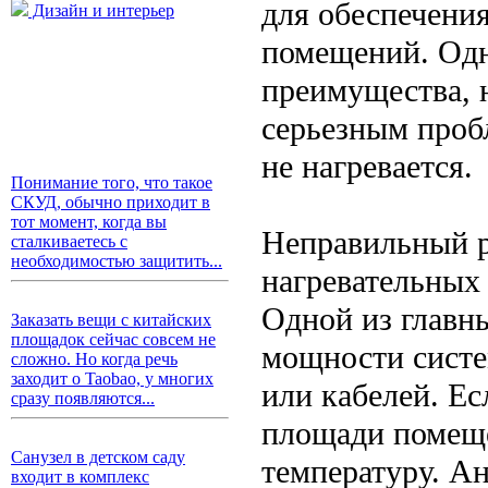
для обеспечени
Дизайн и интерьер
помещений. Одн
преимущества, 
серьезным проб
не нагревается.
Понимание того, что такое
СКУД, обычно приходит в
тот момент, когда вы
Неправильный р
сталкиваетесь с
необходимостью защитить...
нагревательных
Одной из главн
Заказать вещи с китайских
площадок сейчас совсем не
мощности систе
сложно. Но когда речь
заходит о Taobao, у многих
или кабелей. Е
сразу появляются...
площади помеще
Санузел в детском саду
температуру. А
входит в комплекс