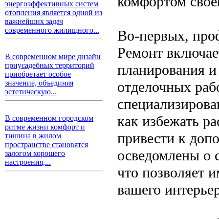
комфортом свое
энергоэффективных систем
отопления является одной из
важнейших задач
современного жилищного...
Во-первых, про
Ремонт включает
В современном мире дизайн
приусадебных территорий
планирования и
приобретает особое
отделочных рабо
значение, объединяя
эстетическую...
специализирова
как избежать р
В современном городском
ритме жизни комфорт и
привести к доп
тишина в жилом
пространстве становятся
осведомлены о 
залогом хорошего
настроения,...
что позволяет 
вашего интерьер