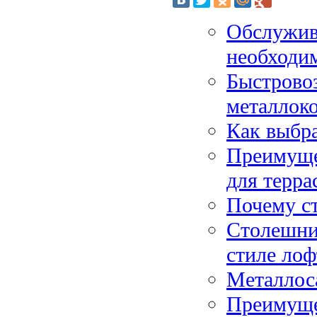
Обслужив
необходи
Быстрово
металлок
Как выбра
Преимущес
для терра
Почему с
Столешниц
стиле лоф
Металлос
Преимуще