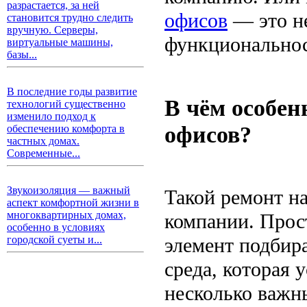
разрастается, за ней
офисов
— это не
становится трудно следить
вручную. Серверы,
функциональнос
виртуальные машины,
базы...
В последние годы развитие
В чём особен
технологий существенно
изменило подход к
офисов?
обеспечению комфорта в
частных домах.
Современные...
Звукоизоляция — важный
Такой ремонт н
аспект комфортной жизни в
многоквартирных домах,
компании. Прос
особенно в условиях
элемент подбира
городской суеты и...
среда, которая 
несколько важн