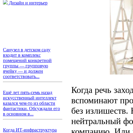
Дизайн и интерьер
Санузел в детском саду
входит в комплекс
помещений конкретной
группы — групповую
ячейку — и должен
соответствовать...
Когда речь захо
Ещё лет пять-семь назад
вспоминают про 
искусственный интеллект
казался чем-то из области
без излишеств. 
фантастики. Обсуждали его
в основном в...
нейтральный фо
компанию. Или
Когда ИТ-инфраструктура