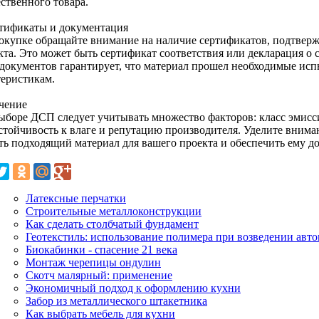
ственного товара.
ртификаты и документация
окупке обращайте внимание на наличие сертификатов, подтверж
кта. Это может быть сертификат соответствия или декларация о 
 документов гарантирует, что материал прошел необходимые исп
теристикам.
чение
ыборе ДСП следует учитывать множество факторов: класс эмисси
устойчивость к влаге и репутацию производителя. Уделите внима
ть подходящий материал для вашего проекта и обеспечить ему до
Латексные перчатки
Строительные металлоконструкции
Как сделать столбчатый фундамент
Геотекстиль: использование полимера при возведении авт
Биокабинки - спасение 21 века
Монтаж черепицы ондулин
Скотч малярный: применение
Экономичный подход к оформлению кухни
Забор из металлического штакетника
Как выбрать мебель для кухни