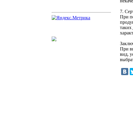
некаче
7. Се
При п
проду
таких
харак
Заклю
При в
вид, 
выбра