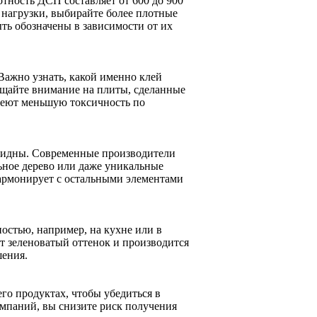
тность ДСП составляет от 600 до 900
 нагрузки, выбирайте более плотные
ть обозначены в зависимости от их
Важно узнать, какой именно клей
ащайте внимание на плиты, сделанные
меют меньшую токсичность по
 видны. Современные производители
ьное дерево или даже уникальные
армонирует с остальными элементами
остью, например, на кухне или в
т зеленоватый оттенок и производится
шения.
го продуктах, чтобы убедиться в
омпаний, вы снизите риск получения