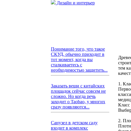
Дизайн и интерьер
Понимание того, что такое
СКУД, обычно приходит в
Древе
тот момент, когда вы
строит
сталкиваетесь с
тем ка
необходимостью защитить...
качест
1. Кл
Заказать вещи с китайских
Перво
площадок сейчас совсем не
класса
сложно. Но когда речь
медиц
заходит о Taobao, у многих
Класс
сразу появляются...
Выбир
2. Пл
Санузел в детском саду
Плотн
входит в комплекс