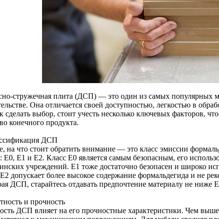
сно-стружечная плита (ДСП) — это один из самых популярных м
ельстве. Она отличается своей доступностью, легкостью в обраб
к сделать выбор, стоит учесть несколько ключевых факторов, чт
во конечного продукта.
ассификация ДСП
е, на что стоит обратить внимание — это класс эмиссии формал
: E0, E1 и E2. Класс E0 является самым безопасным, его исполь
инских учреждений. E1 тоже достаточно безопасен и широко исп
 E2 допускает более высокое содержание формальдегида и не ре
ая ДСП, старайтесь отдавать предпочтение материалу не ниже E
отность и прочность
ость ДСП влияет на его прочностные характеристики. Чем выше