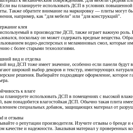
 материал к механическим повреждениям. Для мебели средняя пло
. Если вы планируете использовать ДСП в условиях повышенной
нты. Также обратите внимание на маркировку — плиты могут бы
нения, например, как "для мебели" или "для конструкций".
держание клея
 используемый в производстве ДСП, также играет важную роль. 
ьзовался, поскольку он может содержать вредные вещества. Обр
ользованием водно-дисперсных и меламиновых смол, которые и
ению с более старыми технологиями.
ешний вид и отделка
ий вид ДСП тоже имеет значение, особенно если панели будут
агают широкий выбор декоров и текстур, имитирующих натурал
нерские решения. Выбирайте подходящее оформление, которое г
ера.
ойчивость к влаге
вы планируете использовать ДСП в помещениях с высокой влажн
й, вам понадобится влагостойкая ДСП. Обычно такая плита имее
авлением специальных добавок, защищающих материал от разру
nd и отзывы
бывайте о репутации производителя. Изучите отзывы о бренде и е
ом качестве и надежности. Заказывая материал у проверенных к