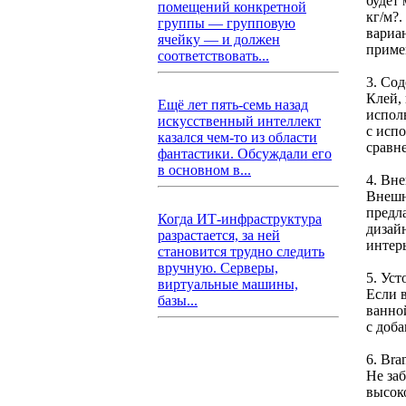
будет
помещений конкретной
кг/м?
группы — групповую
вариа
ячейку — и должен
приме
соответствовать...
3. Со
Клей,
Ещё лет пять-семь назад
испол
искусственный интеллект
с исп
казался чем-то из области
сравн
фантастики. Обсуждали его
в основном в...
4. Вн
Внешн
предл
Когда ИТ-инфраструктура
дизай
разрастается, за ней
интерь
становится трудно следить
вручную. Серверы,
5. Уст
виртуальные машины,
Если 
базы...
ванно
с доб
6. Bra
Не за
высок