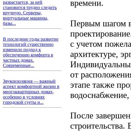
времени.
разрастается, за ней
становится трудно следить
вручную. Серверы,
виртуальные машины,
Первым шагом в
базы...
проектирование
В последние годы развитие
с учетом пожела
технологий существенно
изменило подход к
архитектуре, э
обеспечению комфорта в
частных домах.
Индивидуальный
Современные...
от расположения
Звукоизоляция — важный
этапе также пр
аспект комфортной жизни в
многоквартирных домах,
водоснабжение, 
особенно в условиях
городской суеты и...
После завершен
строительства. 