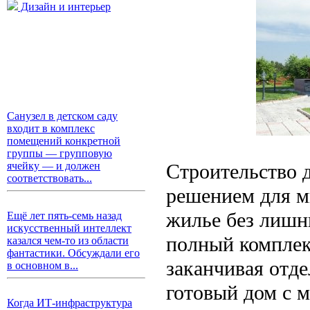
Дизайн и интерьер
Санузел в детском саду
входит в комплекс
помещений конкретной
группы — групповую
Строительство 
ячейку — и должен
соответствовать...
решением для м
жилье без лишни
Ещё лет пять-семь назад
искусственный интеллект
полный комплекс
казался чем-то из области
фантастики. Обсуждали его
заканчивая отде
в основном в...
готовый дом с 
Когда ИТ-инфраструктура