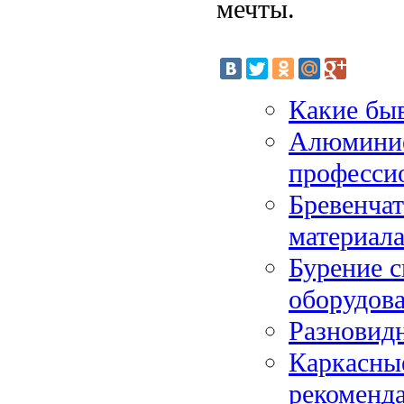
мечты.
Какие бы
Алюминие
професси
Бревенчат
материал
Бурение с
оборудова
Разновид
Каркасные
рекоменд