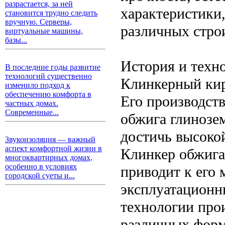
разрастается, за ней
характеристики,
становится трудно следить
вручную. Серверы,
различных стро
виртуальные машины,
базы...
История и техн
В последние годы развитие
технологий существенно
Клинкерный кир
изменило подход к
обеспечению комфорта в
Его производст
частных домах.
Современные...
обжига глинозем
достичь высоко
Звукоизоляция — важный
аспект комфортной жизни в
Клинкер обжига
многоквартирных домах,
особенно в условиях
приводит к его
городской суеты и...
эксплуатационн
технологии про
различных форм 