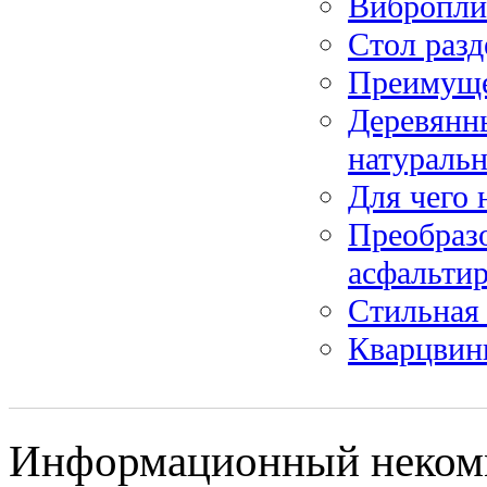
Вибропли
Стол раз
Преимуще
Деревянны
натуральн
Для чего 
Преобразо
асфальтир
Стильная 
Кварцвини
Информационный некомме