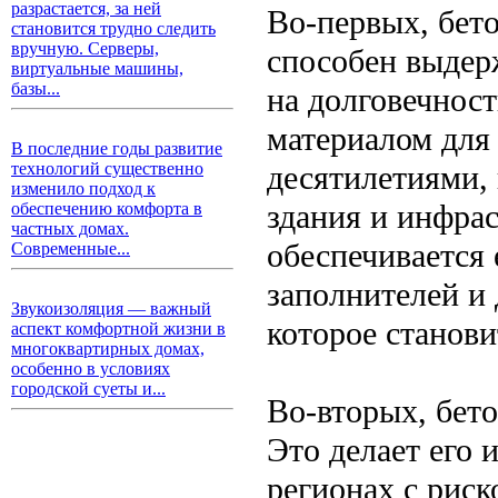
разрастается, за ней
Во-первых, бет
становится трудно следить
вручную. Серверы,
способен выдер
виртуальные машины,
базы...
на долговечност
материалом для
В последние годы развитие
десятилетиями,
технологий существенно
изменило подход к
здания и инфра
обеспечению комфорта в
частных домах.
обеспечивается 
Современные...
заполнителей и 
Звукоизоляция — важный
которое станови
аспект комфортной жизни в
многоквартирных домах,
особенно в условиях
городской суеты и...
Во-вторых, бето
Это делает его 
регионах с риск