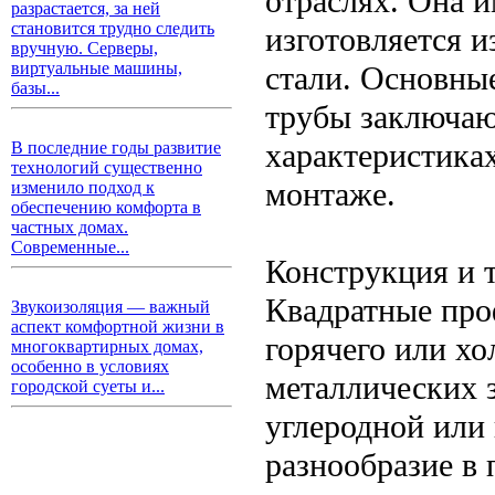
отраслях. Она и
разрастается, за ней
становится трудно следить
изготовляется и
вручную. Серверы,
виртуальные машины,
стали. Основны
базы...
трубы заключаю
характеристиках
В последние годы развитие
технологий существенно
монтаже.
изменило подход к
обеспечению комфорта в
частных домах.
Современные...
Конструкция и 
Квадратные про
Звукоизоляция — важный
аспект комфортной жизни в
горячего или хо
многоквартирных домах,
особенно в условиях
металлических 
городской суеты и...
углеродной или
разнообразие в