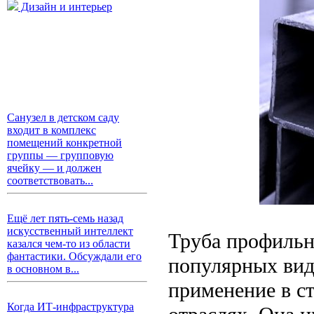
Дизайн и интерьер
Санузел в детском саду
входит в комплекс
помещений конкретной
группы — групповую
ячейку — и должен
соответствовать...
Ещё лет пять-семь назад
искусственный интеллект
Труба профильна
казался чем-то из области
фантастики. Обсуждали его
популярных вид
в основном в...
применение в с
Когда ИТ-инфраструктура