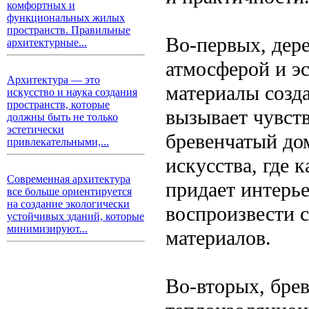
комфортных и
функциональных жилых
пространств. Правильные
Во-первых, дер
архитектурные...
атмосферой и э
Архитектура — это
материалы созд
искусство и наука создания
пространств, которые
вызывает чувст
должны быть не только
эстетически
бревенчатый до
привлекательными,...
искусства, где 
Современная архитектура
придает интерь
все больше ориентируется
на создание экологически
воспроизвести 
устойчивых зданий, которые
минимизируют...
материалов.
Во-вторых, бре