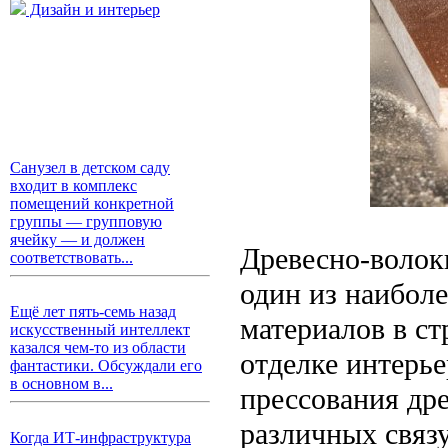
Дизайн и интерьер
Санузел в детском саду
входит в комплекс
помещений конкретной
группы — групповую
ячейку — и должен
Древесно-волок
соответствовать...
один из наибол
Ещё лет пять-семь назад
материалов в ст
искусственный интеллект
казался чем-то из области
отделке интерь
фантастики. Обсуждали его
в основном в...
прессования др
различных связ
Когда ИТ-инфраструктура