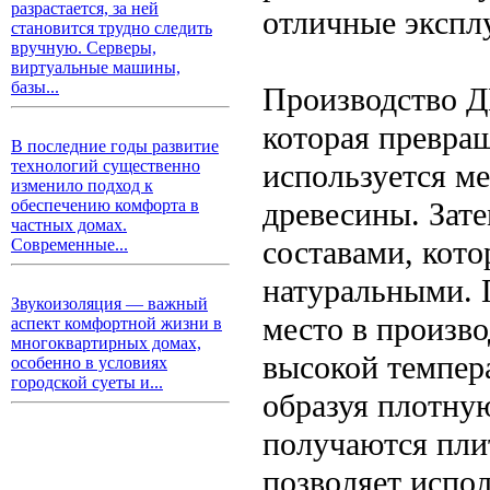
разрастается, за ней
отличные экспл
становится трудно следить
вручную. Серверы,
виртуальные машины,
базы...
Производство Д
которая превращ
В последние годы развитие
технологий существенно
используется м
изменило подход к
древесины. Зат
обеспечению комфорта в
частных домах.
составами, кото
Современные...
натуральными. 
Звукоизоляция — важный
место в произво
аспект комфортной жизни в
многоквартирных домах,
высокой темпер
особенно в условиях
городской суеты и...
образуя плотную
получаются пли
позволяет испол