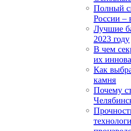
Полный с
России – 
Лучшие б
2023 году
В чем се
их иннов
Как выбра
камня
Почему ст
Челябинс
Прочност
технолог
производс