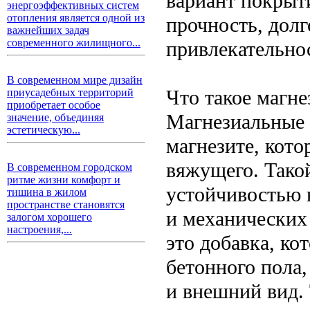
вариант покрыт
энергоэффективных систем
отопления является одной из
прочность, долг
важнейших задач
современного жилищного...
привлекательно
В современном мире дизайн
Что такое магн
приусадебных территорий
приобретает особое
Магнезиальные 
значение, объединяя
эстетическую...
магнезите, кот
вяжущего. Тако
В современном городском
ритме жизни комфорт и
устойчивостью 
тишина в жилом
пространстве становятся
и механических
залогом хорошего
настроения,...
это добавка, ко
бетонного пола,
и внешний вид.