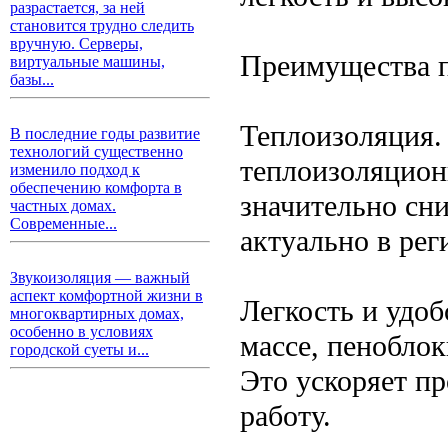
разрастается, за ней
становится трудно следить
вручную. Серверы,
Преимущества 
виртуальные машины,
базы...
Теплоизоляция.
В последние годы развитие
технологий существенно
теплоизоляцион
изменило подход к
обеспечению комфорта в
значительно сни
частных домах.
Современные...
актуально в ре
Звукоизоляция — важный
аспект комфортной жизни в
Легкость и удоб
многоквартирных домах,
особенно в условиях
массе, пеноблок
городской суеты и...
Это ускоряет пр
работу.