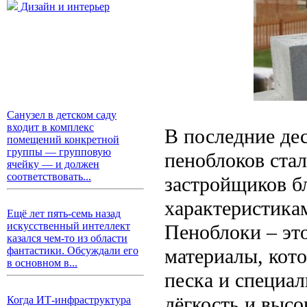
Дизайн и интерьер
Санузел в детском саду
входит в комплекс
В последние дес
помещений конкретной
группы — групповую
пеноблоков ста
ячейку — и должен
соответствовать...
застройщиков б
характеристика
Ещё лет пять-семь назад
искусственный интеллект
Пеноблоки – эт
казался чем-то из области
материалы, кото
фантастики. Обсуждали его
в основном в...
песка и специал
лёгкость и выс
Когда ИТ-инфраструктура