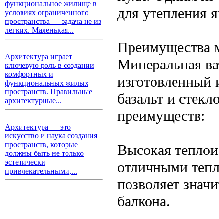
функциональное жилище в
для утепления я
условиях ограниченного
пространства — задача не из
легких. Маленькая...
Преимущества 
Архитектура играет
Минеральная ва
ключевую роль в создании
комфортных и
изготовленный 
функциональных жилых
пространств. Правильные
базальт и стекл
архитектурные...
преимуществ:
Архитектура — это
искусство и наука создания
пространств, которые
Высокая теплои
должны быть не только
эстетически
отличными тепл
привлекательными,...
позволяет значи
балкона.