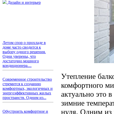
Дизайн и интерьер
Летом спор о прохладе в
доме часто сводится к
выбору одного решения.
Одни уверены, что
достаточно мощного
кондиционера....
Утепление балк
Современное строительство
комфортного ми
стремится к созданию
комфортных, экологичных и
актуально это в
энергоэффективных жилых
пространств. Одним из...
зимние темпера
нуля. Одним из
Обустроить комфортное и