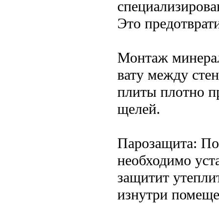
специализирова
Это предотврати
Монтаж минерал
вату между сте
плиты плотно пр
щелей.
Парозащита: По
необходимо уст
защитит утеплит
изнутри помеще