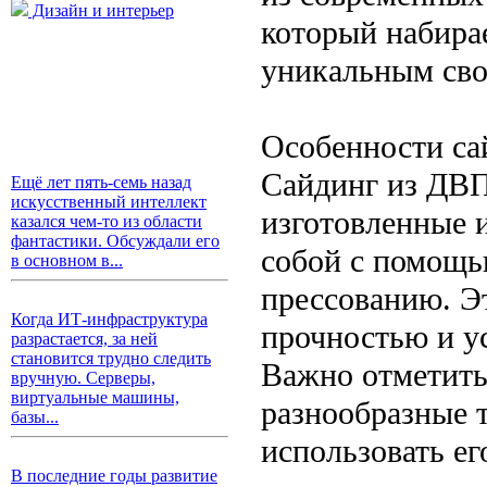
Дизайн и интерьер
который набира
уникальным сво
Особенности са
Сайдинг из ДВП
Ещё лет пять-семь назад
искусственный интеллект
изготовленные 
казался чем-то из области
фантастики. Обсуждали его
собой с помощь
в основном в...
прессованию. Э
Когда ИТ-инфраструктура
прочностью и у
разрастается, за ней
становится трудно следить
Важно отметить
вручную. Серверы,
виртуальные машины,
разнообразные т
базы...
использовать ег
В последние годы развитие