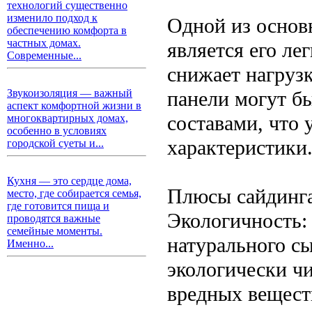
технологий существенно
изменило подход к
Одной из основ
обеспечению комфорта в
частных домах.
является его ле
Современные...
снижает нагрузк
панели могут б
Звукоизоляция — важный
аспект комфортной жизни в
составами, что 
многоквартирных домах,
особенно в условиях
характеристики
городской суеты и...
Кухня — это сердце дома,
Плюсы сайдинг
место, где собирается семья,
где готовится пища и
Экологичность:
проводятся важные
семейные моменты.
натурального сы
Именно...
экологически ч
вредных веществ