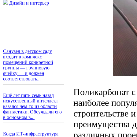
Дизайн и интерьер
Санузел в детском саду
входит в комплекс
помещений конкретной
группы — групповую
ячейку — и должен
соответствовать...
Поликарбонат с
Ещё лет пять-семь назад
наиболее попул
искусственный интеллект
казался чем-то из области
строительстве и
фантастики. Обсуждали его
в основном в...
преимущества д
различных проек
Когда ИТ-инфраструктура