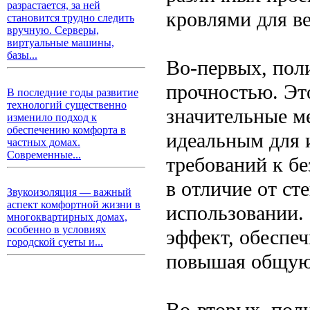
разрастается, за ней
кровлями для ве
становится трудно следить
вручную. Серверы,
виртуальные машины,
базы...
Во-первых, пол
прочностью. Эт
В последние годы развитие
технологий существенно
значительные ме
изменило подход к
обеспечению комфорта в
идеальным для 
частных домах.
Современные...
требований к бе
в отличие от ст
Звукоизоляция — важный
аспект комфортной жизни в
использовании. 
многоквартирных домах,
особенно в условиях
эффект, обеспе
городской суеты и...
повышая общую 
Во-вторых, пол