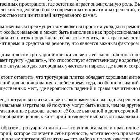
твенных пространств, где эстетика играет значительную роль. В
ических моделей до более современных и креативных решений, т
хностью или имитацией натурального камня.
им значимым преимуществом является простота укладки и ремонт
ет особых навыков и может быть выполнена как профессиональн
дна из плиток повреждена, её легко заменить, не затрагивая ос
мит время и средства на ремонте, что является важным фактором
дним плюсом тротуарной плитки является её эколого-безопасност
ляет грунту «дышать», что способствует естественному водоотве
но актуально для загородных участков и парков, где важно сохр
 стоит отметить, что тротуарная плитка обладает хорошими анти
асной для использования в любое время года, особенно в зимний
щественных мест, где вероятность падений и травм значительно в
ец, тротуарная плитка является экономически выгодным решение
начальные затраты на её покупку могут быть выше, чем на други
уатационные расходы делают её более выгодной в долгосрочной 
азнообразие ценовых категорий позволяет выбрать оптимальный 
 образом, тротуарная плитка — это универсальное и практичное
торий, которое сочетает в себе прочность, эстетическую привлек
 в пользу тротуарной плитки — это выбор в пользу качества и б