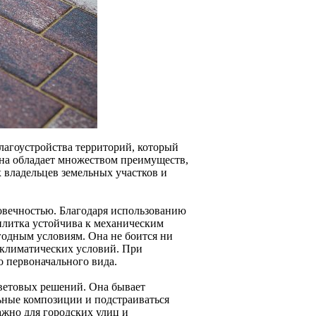
лагоустройства территорий, который
 Она обладает множеством преимуществ,
 владельцев земельных участков и
овечностью. Благодаря использованию
плитка устойчива к механическим
одным условиям. Она не боится ни
х климатических условий. При
о первоначального вида.
цветовых решений. Она бывает
льные композиции и подстраиваться
ажно для городских улиц и