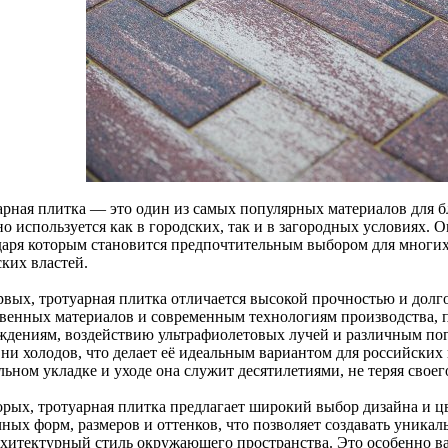
арная плитка — это один из самых популярных материалов для б
но используется как в городских, так и в загородных условиях.
даря которым становится предпочтительным выбором для многих
ких властей.
рвых, тротуарная плитка отличается высокой прочностью и долг
твенных материалов и современным технологиям производства, 
ждениям, воздействию ультрафиолетовых лучей и различным пог
 ни холодов, что делает её идеальным вариантом для российски
ьном укладке и уходе она служит десятилетиями, не теряя своег
орых, тротуарная плитка предлагает широкий выбор дизайна и 
чных форм, размеров и оттенков, что позволяет создавать уника
рхитектурный стиль окружающего пространства. Это особенно в