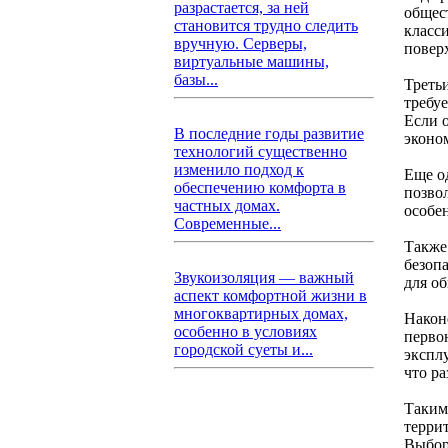
разрастается, за ней
общес
становится трудно следить
класс
вручную. Серверы,
повер
виртуальные машины,
базы...
Треть
требу
Если о
В последние годы развитие
эконо
технологий существенно
изменило подход к
Еще о
обеспечению комфорта в
позво
частных домах.
особен
Современные...
Также
безоп
Звукоизоляция — важный
для об
аспект комфортной жизни в
многоквартирных домах,
Након
особенно в условиях
перво
городской суеты и...
экспл
что р
Таким
терри
Выбор