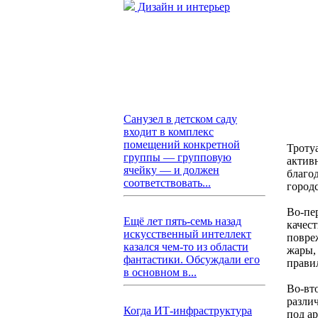
Дизайн и интерьер
Санузел в детском саду
входит в комплекс
помещений конкретной
Троту
группы — групповую
актив
ячейку — и должен
благо
соответствовать...
городс
Во-пе
Ещё лет пять-семь назад
качес
искусственный интеллект
повре
казался чем-то из области
жары,
фантастики. Обсуждали его
правил
в основном в...
Во-вт
разли
Когда ИТ-инфраструктура
под а