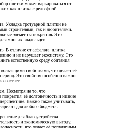
ыбор плитки может варьироваться от
аких как плитка с рельефной
а. Укладка тротуарной плитки не
ыми строителями, так и любителями.
тальные элементы покрытия. Это
 для многих владельцев.
ь. В отличие от асфальта, плитка
дению и не нарушает экосистему. Это
анить естественную среду обитания.
скользящими свойствами, что делает её
 период. Это свойство особенно важно
озрастает.
м. Несмотря на то, что
е покрытия, её долговечность и низкие
перспективе. Важно также учитывать,
вариант для любого бюджета.
 решение для благоустройства
ательность и экономическую выгоду.
езопасности, что делает её популярным