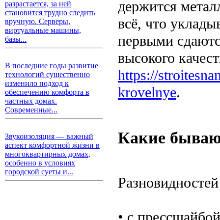
держится метал
разрастается, за ней
становится трудно следить
всё, что уклады
вручную. Серверы,
виртуальные машины,
первыми сдаются
базы...
высокого качест
В последние годы развитие
https://stroites
технологий существенно
изменило подход к
krovelnye
.
обеспечению комфорта в
частных домах.
Современные...
Какие бываю
Звукоизоляция — важный
аспект комфортной жизни в
многоквартирных домах,
особенно в условиях
городской суеты и...
Разновидностей
• с прессшайбо