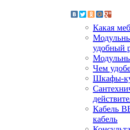
Какая меб
Модульны
удобный 
Модульны
Чем удоб
Шкафы-куп
Сантехнич
действит
Кабель ВБ
кабель
Консульта