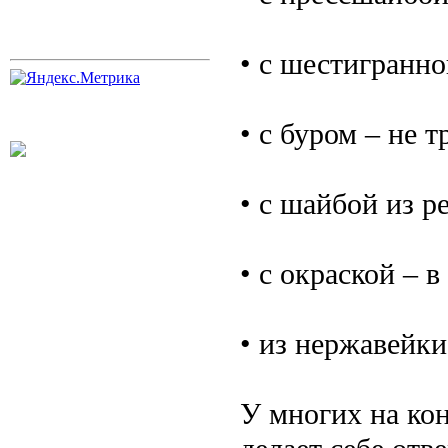
• с шестигранно
• с буром – не 
• с шайбой из р
• с окраской – в
• из нержавейки
У многих на кон