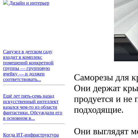
Дизайн и интерьер
Санузел в детском саду
входит в комплекс
помещений конкретной
группы — групповую
ячейку — и должен
Саморезы для кр
соответствовать...
Они держат кры
Ещё лет пять-семь назад
продуется и не 
искусственный интеллект
подходящие.
казался чем-то из области
фантастики. Обсуждали его
в основном в...
Они выглядят ме
Когда ИТ-инфраструктура