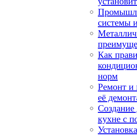
установи
Промышле
системы и
Металличе
преимуще
Как прав
кондицион
норм
Ремонт и 
её демон
Создание 
кухне с п
Установк