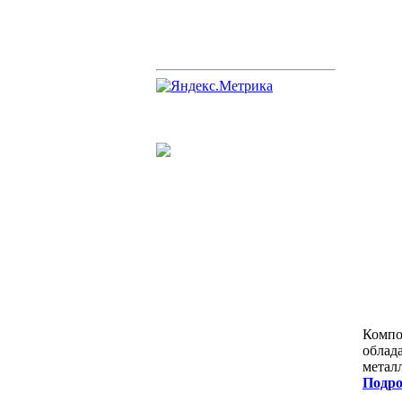
Компо
облад
металл
Подро