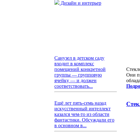
Дизайн и интерьер
Санузел в детском саду
входит в комплекс
помещений конкретной
Стекл
группы — групповую
Они п
ячейку — и должен
облад
соответствовать...
Подро
Ещё лет пять-семь назад
Стек
искусственный интеллект
казался чем-то из области
фантастики. Обсуждали его
в основном в...