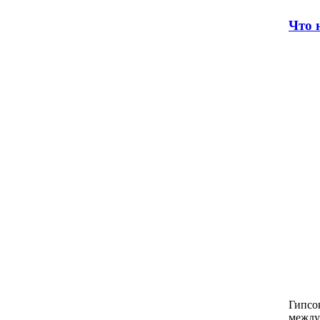
Что 
Гипсо
между